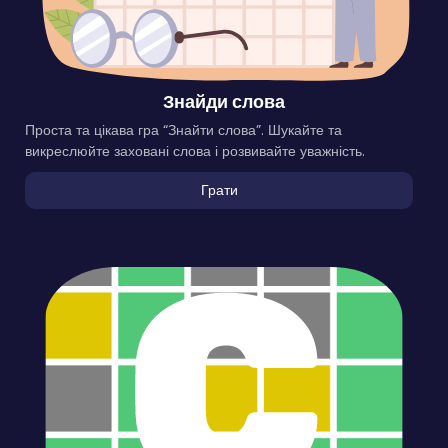
Знайди слова
Проста та цікава гра “Знайти слова”. Шукайте та
викреслюйте заховані слова і розвивайте уважність.
Грати