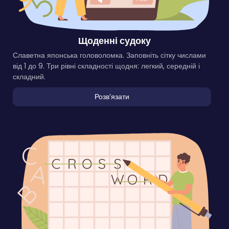
Щоденні судоку
Славетна японська головоломка. Заповніть сітку числами
від 1 до 9. Три рівні складності щодня: легкий, середній і
складний.
Розвʼязати