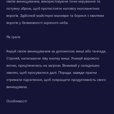
своїм винищувачем, використовуючи точні керування та
потужну зброю, щоб протистояти натовпу інопланетних
ворогів. Здійснюй майстерні маневри та борися з хвилями
ворогів у безмежності зоряного неба.
Як грати
Керуй своїм винищувачем за допомогою миші або тачпада.
Стріляй, натискаючи ліву кнопку миші. Уникай ворожого
вогню, прицілюючись на загрози. Виживай у складніших
хвилях, щоб просуватися далі. Порада: завжди прагни
отримати підсилення, щоб покращити продуктивність свого
винищувача.
Особливості