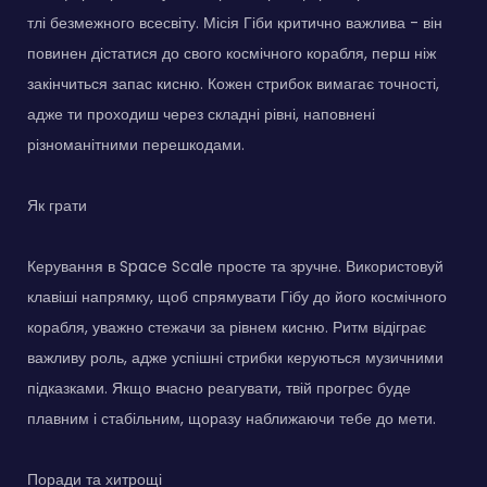
тлі безмежного всесвіту. Місія Гіби критично важлива - він
повинен дістатися до свого космічного корабля, перш ніж
закінчиться запас кисню. Кожен стрибок вимагає точності,
адже ти проходиш через складні рівні, наповнені
різноманітними перешкодами.
Як грати
Керування в Space Scale просте та зручне. Використовуй
клавіші напрямку, щоб спрямувати Гібу до його космічного
корабля, уважно стежачи за рівнем кисню. Ритм відіграє
важливу роль, адже успішні стрибки керуються музичними
підказками. Якщо вчасно реагувати, твій прогрес буде
плавним і стабільним, щоразу наближаючи тебе до мети.
Поради та хитрощі