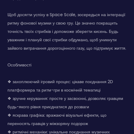
Щоб досягти успіху в Space Scale, зосередься на інтеграції
ритму фонової музики у свою гру. Це значно покращить
точність твоїх стрибків і допоможе зберегти кисень. Будь
уважним і плануй свої стрибки обдумано, щоб уникнути
зайвого витрачання дорогоцінного газу, що підтримує життя.
Особливості
❖ захоплюючий ігровий процес: цікаве поєднання 2D
платформера та ритм-гри в космічній тематиці
❖ зручне керування: просте у засвоєнні, дозволяє гравцям
будь-якого рівня приєднатися до розваги
❖ яскрава графіка: вражаючі візуальні ефекти, що
переносять гравців у міжзоряну подорож
❖ ритмічні механіки: унікальне поєднання музичних