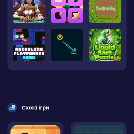
Схожі ігри