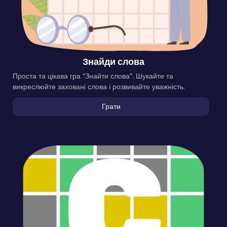
Знайди слова
Проста та цікава гра “Знайти слова”. Шукайте та
викреслюйте заховані слова і розвивайте уважність.
Грати