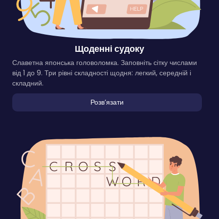
Щоденні судоку
Славетна японська головоломка. Заповніть сітку числами
від 1 до 9. Три рівні складності щодня: легкий, середній і
складний.
Розвʼязати