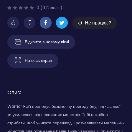
0 (0 Голосів)
Не працює?
Відкрити в новому вікні
На весь екран
Опис:
Warrior Run пропонує безкінечну пригоду бігу, під час якої
ти ухиляєшся від невпинних монстрів. Тобі потрібно
стрибати, щоб уникати перешкод, і розчавлювати маленьких
монстрів для отримання балів. Будь уважним, щоб вижити, і