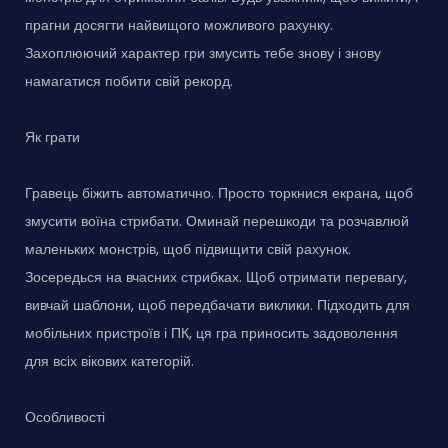
прагни досягти найвищого можливого рахунку.
Захоплюючий характер гри змусить тебе знову і знову
намагатися побити свій рекорд.
Як грати
Гравець біжить автоматично. Просто торкнися екрана, щоб
змусити воїна стрибати. Оминай перешкоди та розчавлюй
маленьких монстрів, щоб підвищити свій рахунок.
Зосередься на вчасних стрибках. Щоб отримати перевагу,
вивчай шаблони, щоб передбачати виклики. Підходить для
мобільних пристроїв і ПК, ця гра приносить задоволення
для всіх вікових категорій.
Особливості