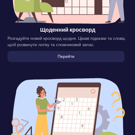
Щоденний кросворд
Розгадуйте новий кросворд щодня. Цікаві підказки та слова,
щоб розвинути логіку та словниковий запас.
Перейти