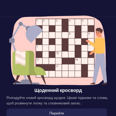
Щоденний кросворд
Розгадуйте новий кросворд щодня. Цікаві підказки та слова,
щоб розвинути логіку та словниковий запас.
Перейти