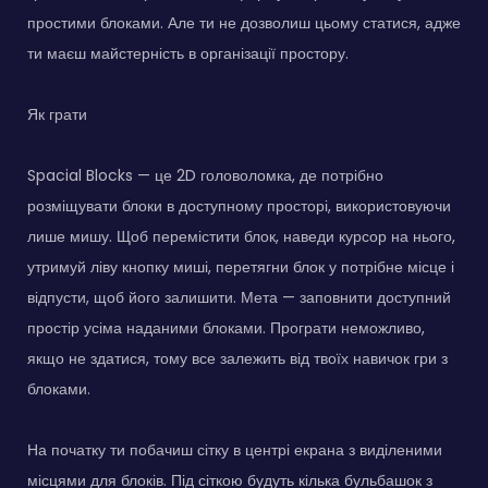
простими блоками. Але ти не дозволиш цьому статися, адже
ти маєш майстерність в організації простору.
Як грати
Spacial Blocks — це 2D головоломка, де потрібно
розміщувати блоки в доступному просторі, використовуючи
лише мишу. Щоб перемістити блок, наведи курсор на нього,
утримуй ліву кнопку миші, перетягни блок у потрібне місце і
відпусти, щоб його залишити. Мета — заповнити доступний
простір усіма наданими блоками. Програти неможливо,
якщо не здатися, тому все залежить від твоїх навичок гри з
блоками.
На початку ти побачиш сітку в центрі екрана з виділеними
місцями для блоків. Під сіткою будуть кілька бульбашок з