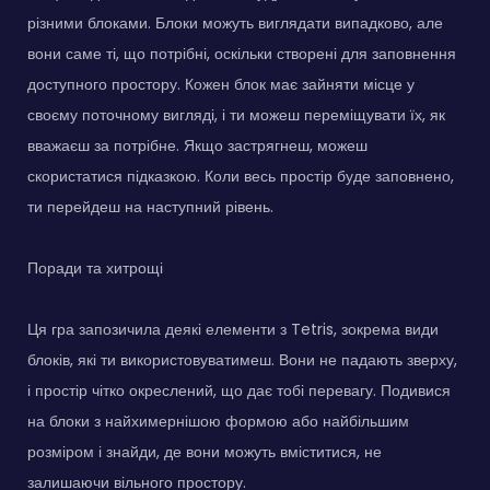
різними блоками. Блоки можуть виглядати випадково, але
вони саме ті, що потрібні, оскільки створені для заповнення
доступного простору. Кожен блок має зайняти місце у
своєму поточному вигляді, і ти можеш переміщувати їх, як
вважаєш за потрібне. Якщо застрягнеш, можеш
скористатися підказкою. Коли весь простір буде заповнено,
ти перейдеш на наступний рівень.
Поради та хитрощі
Ця гра запозичила деякі елементи з Tetris, зокрема види
блоків, які ти використовуватимеш. Вони не падають зверху,
і простір чітко окреслений, що дає тобі перевагу. Подивися
на блоки з найхимернішою формою або найбільшим
розміром і знайди, де вони можуть вміститися, не
залишаючи вільного простору.