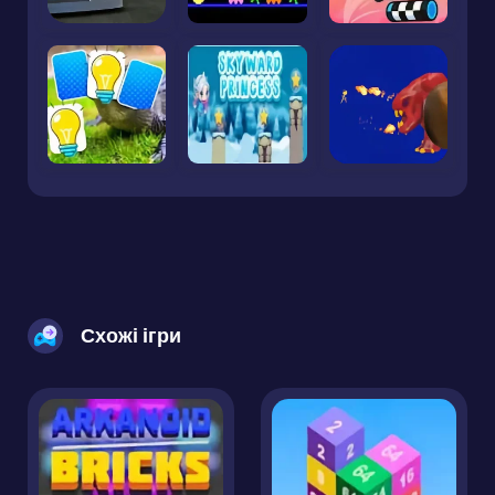
Схожі ігри