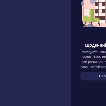
Щоденний
Розгадуйте нови
щодня. Цікаві пі
щоб розвинути л
словниковий зап
Пер