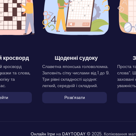
 кросворд
Щоденні судоку
З
й кросворд
Славетна японська головоломка.
Проста та
дказки та слова,
Заповніть сітку числами від 1 до 9.
слова”. 
огіку та
Три рівні складності щодня:
заховані 
ас.
легкий, середній і складний.
уважність
ейти
Розвʼязати
Онлайн Ігри
на
DAYTODAY
© 2025. Копіювання мате