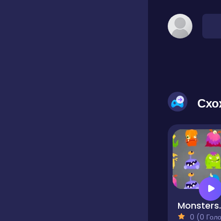
Схо
Mons
0 (0 Голосів