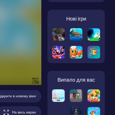
Нові ігри
Випало для вас
ідкрити в новому вікні
На весь екран