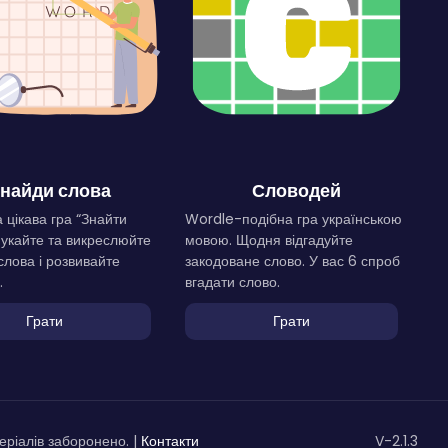
найди слова
Словодей
 цікава гра “Знайти
Wordle-подібна гра українською
Шукайте та викреслюйте
мовою. Щодня відгадуйте
слова і розвивайте
закодоване слово. У вас 6 спроб
.
вгадати слово.
Грати
Грати
ріалів заборонено. |
Контакти
V-2.1.3