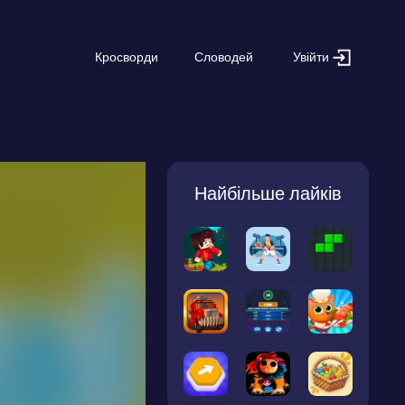
Увійти
Кросворди
Словодей
Найбільше лайків