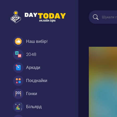
Наш вибір!
2048
Аркади
Поєднайки
Гонки
Більярд