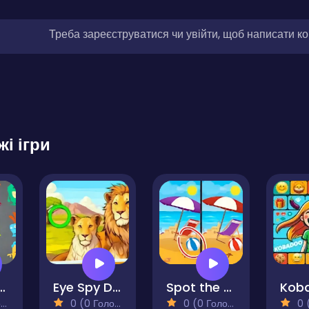
Треба зареєструватися чи увійти, щоб написати к
жі ігри
ters Match
Eye Spy Difference The Garden
Spot the Difference - Seasons
)
0 (0 Голосів)
0 (0 Голосів)
0 (0