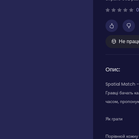
0
Не прац
Опис:
Spatial Match - 
Гравці бачать ка
часом, пропоную
Як грати
Порівнюй кожну 