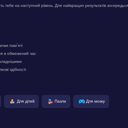
ть тебе на наступний рівень. Для найкращих результатів зосередься
чки пам'яті
ня в обмежений час
складнішими
мові здібності
Для дітей
Пазли
Для мозку