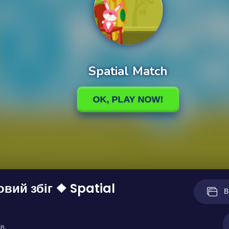
вий збіг ❖ Spatial
В
в.