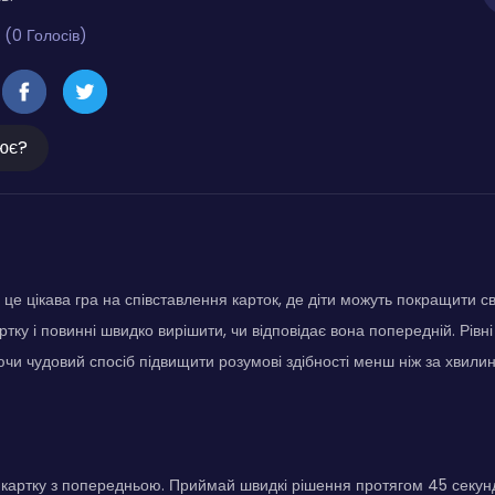
 (0 Голосів)
ює?
це цікава гра на співставлення карток, де діти можуть покращити св
ртку і повинні швидко вирішити, чи відповідає вона попередній. Рівн
чи чудовий спосіб підвищити розумові здібності менш ніж за хвилин
картку з попередньою. Приймай швидкі рішення протягом 45 секунд