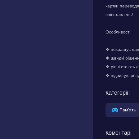
картки переводя
співставлень!
Особливості
❖ покращує нави
❖ швидкі рішен
❖ рівні стають 
❖ підвищує розу
Категорії:
Пам'ять
Коментарі