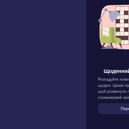
Щоденний
Розгадуйте нови
щодня. Цікаві пі
щоб розвинути л
словниковий зап
Пер