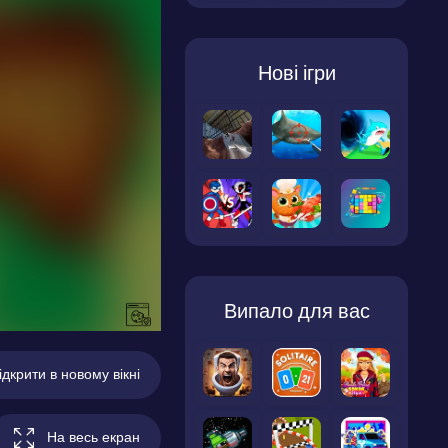
Нові ігри
Випало для вас
ідкрити в новому вікні
На весь екран