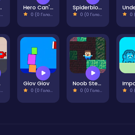
eSquares
Hero Can't Fly
Spiderblock
)
0 (0 Голосів)
0 (0 Голосів)
0 (0
tors
Giov Giov
Noob Steve Dark
)
0 (0 Голосів)
0 (0 Голосів)
0 (0