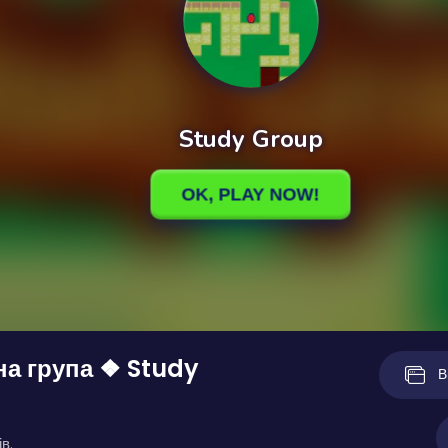
а група ❖ Study
В
в.