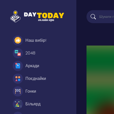
Наш вибір!
2048
Аркади
Поєднайки
Гонки
Більярд