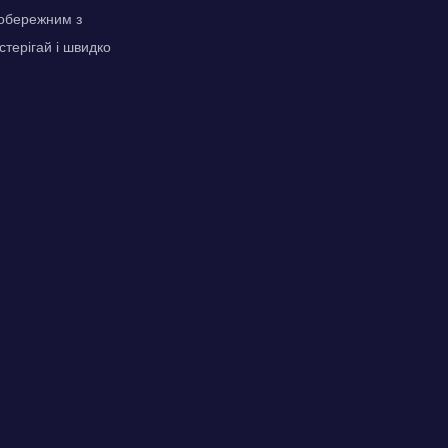
 обережним з
терігай і швидко