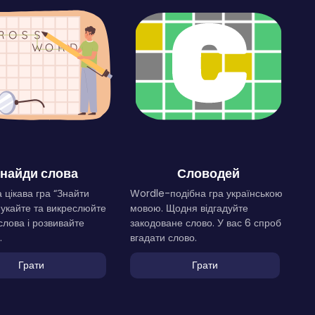
найди слова
Словодей
 цікава гра “Знайти
Wordle-подібна гра українською
Шукайте та викреслюйте
мовою. Щодня відгадуйте
слова і розвивайте
закодоване слово. У вас 6 спроб
.
вгадати слово.
Грати
Грати