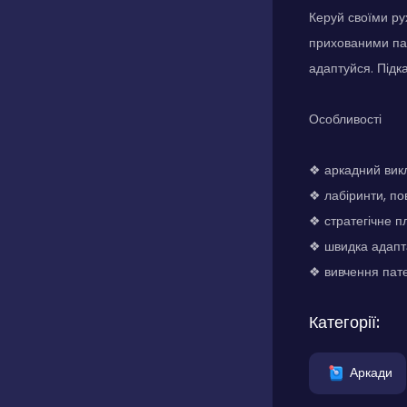
Керуй своїми ру
прихованими пас
адаптуйся. Підк
Особливості
❖ аркадний викл
❖ лабіринти, по
❖ стратегічне п
❖ швидка адапта
❖ вивчення пате
Категорії:
Аркади