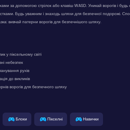
хами за допомогою стрілок або клавіш WASD. Уникай ворогів і будь
тками. Будь уважним і знаходь шляхи для безпечної подорожі. Спос
азка: вивчай патерни ворогів для безпечнішого шляху.
ик у піксельному світі
вні небезпек
ланування рухів
ція до викликів
рнів ворогів для безпечного шляху
Блоки
Пікселні
Навички