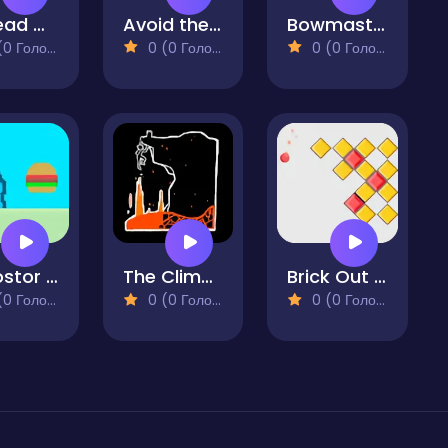
Undead Crate Boy
Avoid the Obstacles
Bowmastery - Zombies!
 Голосів)
0 (0 Голосів)
0 (0 Голосів)
Impostor Crab
The Climbest
Brick Out 240
 Голосів)
0 (0 Голосів)
0 (0 Голосів)