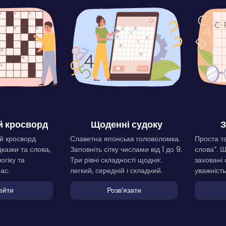
 кросворд
Щоденні судоку
З
й кросворд
Славетна японська головоломка.
Проста та
дказки та слова,
Заповніть сітку числами від 1 до 9.
слова”. 
огіку та
Три рівні складності щодня:
заховані 
ас.
легкий, середній і складний.
уважність
ейти
Розвʼязати