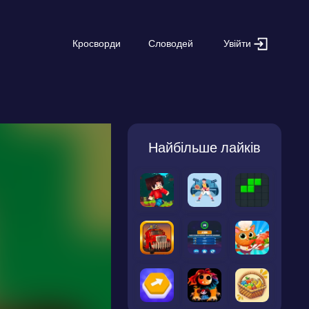
Увійти
Кросворди
Словодей
Найбільше лайків