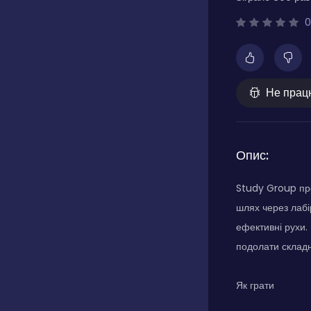
0
Не прац
Опис:
Study Group про
шлях через лабі
ефективні рухи.
подолати складн
Як грати