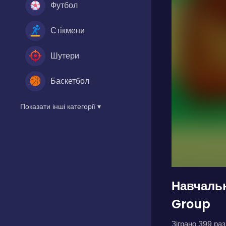
Футбол
Стікмени
Шутери
Баскетбол
Показати інші категорії ▾
Навчальн
Group
Зіграно 399 разі