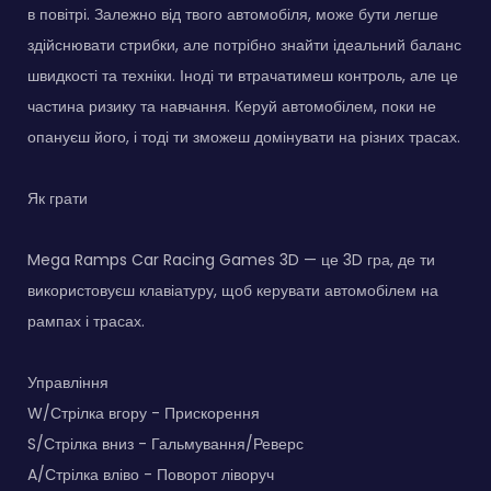
в повітрі. Залежно від твого автомобіля, може бути легше
здійснювати стрибки, але потрібно знайти ідеальний баланс
швидкості та техніки. Іноді ти втрачатимеш контроль, але це
частина ризику та навчання. Керуй автомобілем, поки не
опануєш його, і тоді ти зможеш домінувати на різних трасах.
Як грати
Mega Ramps Car Racing Games 3D — це 3D гра, де ти
використовуєш клавіатуру, щоб керувати автомобілем на
рампах і трасах.
Управління
W/Стрілка вгору - Прискорення
S/Стрілка вниз - Гальмування/Реверс
A/Стрілка вліво - Поворот ліворуч