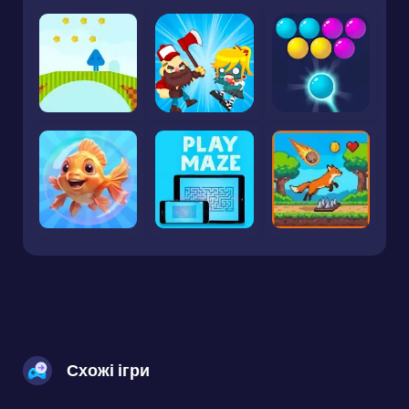
Схожі ігри