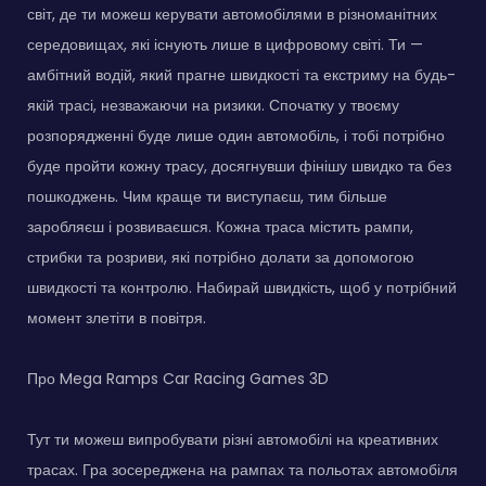
світ, де ти можеш керувати автомобілями в різноманітних
середовищах, які існують лише в цифровому світі. Ти —
амбітний водій, який прагне швидкості та екстриму на будь-
якій трасі, незважаючи на ризики. Спочатку у твоєму
розпорядженні буде лише один автомобіль, і тобі потрібно
буде пройти кожну трасу, досягнувши фінішу швидко та без
пошкоджень. Чим краще ти виступаєш, тим більше
заробляєш і розвиваєшся. Кожна траса містить рампи,
стрибки та розриви, які потрібно долати за допомогою
швидкості та контролю. Набирай швидкість, щоб у потрібний
момент злетіти в повітря.
Про Mega Ramps Car Racing Games 3D
Тут ти можеш випробувати різні автомобілі на креативних
трасах. Гра зосереджена на рампах та польотах автомобіля