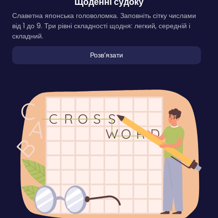
Щоденні судоку
Славетна японська головоломка. Заповніть сітку числами
від 1 до 9. Три рівні складності щодня: легкий, середній і
складний.
Розвʼязати