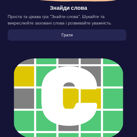
Знайди слова
Проста та цікава гра “Знайти слова”. Шукайте та
викреслюйте заховані слова і розвивайте уважність.
Грати