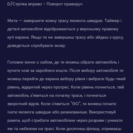
D/Стрілка вправо - Поворот праворуч
Мета — завершити кожну трасу якомога швидше. Таймер і
деталі автомобіля відображаються у верхньому правому
куті екрана. Якщо ти не завершиш трасу або зійдеш з курсу,
доведеться спробувати знову.
Головне меню є хабом, де ти можеш обрати автомобіль і
купити нові за зароблені кошти. Після вибору автомобіля ти
можеш перейти до екрана вибору рівня і вибрати будь-який
рівень, відкритий через прогрес. Коли рівень почнеться, твій
автомобіль з'явиться на початку траси, і почнеться
зворотний відлік. Коли з'явиться "GO", ти можеш почати
їхати якомога швидше або ризикованіше. Використовуй
рампи, щоб стрибати автомобілем через розриви і уникати
ям та небезпек на трасі. Коли досягнеш фінішу, отримаєш