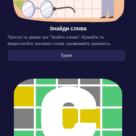
Знайди слова
Проста та цікава гра “Знайти слова”. Шукайте та
викреслюйте заховані слова і розвивайте уважність.
Грати