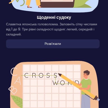
Щоденні судоку
Славетна японська головоломка. Заповніть сітку числами
від 1 до 9. Три рівні складності щодня: легкий, середній і
складний.
Розвʼязати