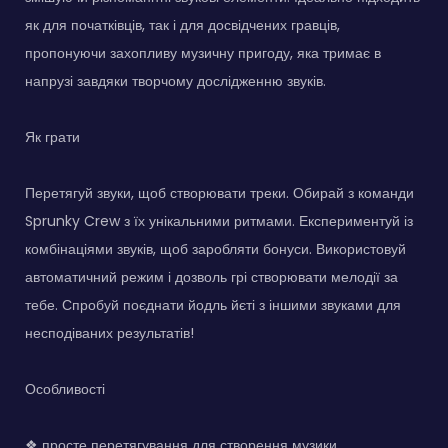
як для початківців, так і для досвідчених гравців,
пропонуючи захопливу музичну пригоду, яка тримає в
напрузі завдяки творчому дослідженню звуків.
Як грати
Перетягуй звуки, щоб створювати треки. Обирай з команди
Sprunky Crew з їх унікальними ритмами. Експериментуй із
комбінаціями звуків, щоб заробляти бонуси. Використовуй
автоматичний режим і дозволь грі створювати мелодії за
тебе. Спробуй поєднати йодль йєті з іншими звуками для
несподіваних результатів!
Особливості
❖ просте перетягування для створення музики