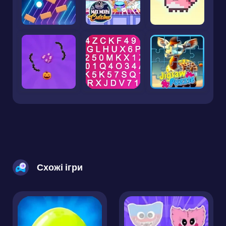
Схожі ігри