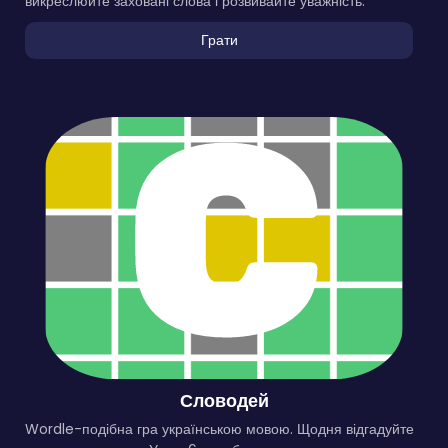
викреслюйте заховані слова і розвивайте уважність.
Грати
Словодей
Wordle-подібна гра українською мовою. Щодня відгадуйте