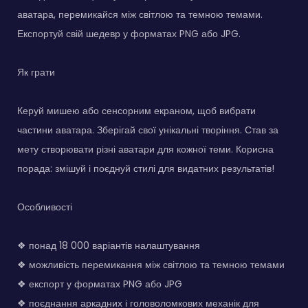
аватара, перемикайся між світлою та темною темами.
Експортуй свій шедевр у форматах PNG або JPG.
Як грати
Керуй мишею або сенсорним екраном, щоб вибрати
частини аватара. Зберігай свої унікальні творіння. Став за
мету створювати різні аватари для кожної теми. Корисна
порада: змішуй і поєднуй стилі для видатних результатів!
Особливості
❖ понад 18 000 варіантів налаштування
❖ можливість перемикання між світлою та темною темами
❖ експорт у форматах PNG або JPG
❖ поєднання аркадних і головоломкових механік для