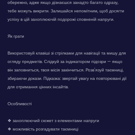
обережно, адже якщо дізнаєшся занадто багато одразу,
тебе можуть викрити. Залишайся непомітним, щоб досягти
успіху в цій захоплюючій подорожі сповненій напруги.
Як грати
Використовуй клавіші зі стрілками для навігації та мишу для
огляду предметів. Слідкуй за індикатором підозри — якщо
він заповниться, твоя місія закінчиться. Розв'язуй таємниці,
збираючи докази. Підказка: звертай увагу на повторювані дії
для отримання цінних інсайтів.
Особливості
❖ захоплюючий сюжет з елементами напруги
❖ можливість розгадувати таємниці