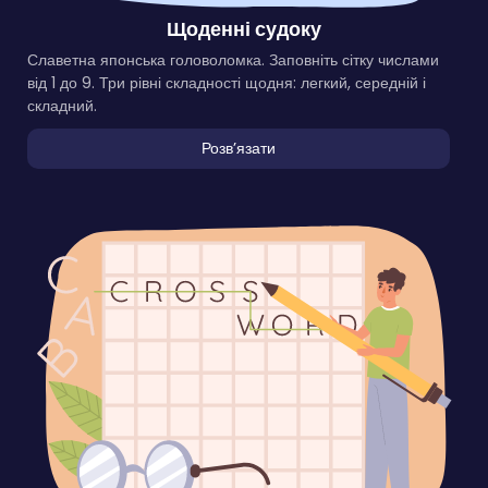
Щоденні судоку
Славетна японська головоломка. Заповніть сітку числами
від 1 до 9. Три рівні складності щодня: легкий, середній і
складний.
Розвʼязати