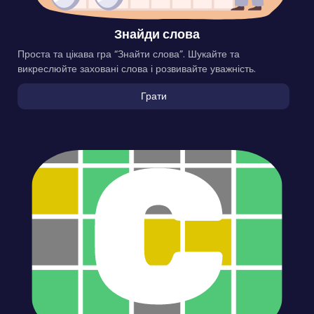
Знайди слова
Проста та цікава гра “Знайти слова”. Шукайте та
викреслюйте заховані слова і розвивайте уважність.
Грати