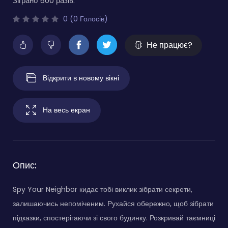
Зіграно 500 разів.
0 (0 Голосів)
Не працює?
Відкрити в новому вікні
На весь екран
Опис:
Spy Your Neighbor кидає тобі виклик зібрати секрети,
залишаючись непоміченим. Рухайся обережно, щоб зібрати
підказки, спостерігаючи зі свого будинку. Розкривай таємниці