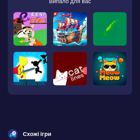
Випало для вас
Схожі ігри