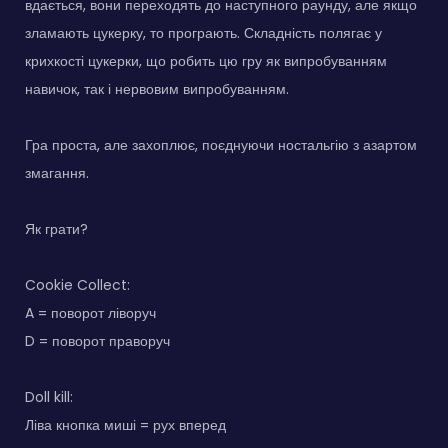
вдається, вони переходять до наступного раунду, але якщо
зламають цукерку, то програють. Складність полягає у
крихкості цукерки, що робить цю гру як випробуванням
навичок, так і нервовим випробуванням.
Гра проста, але захоплює, поєднуючи ностальгію з азартом
змагання.
Як грати?
Cookie Collect:
A = поворот ліворуч
D = поворот праворуч
Doll kill:
Ліва кнопка миші = рух вперед