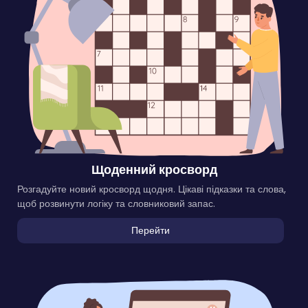
Щоденний кросворд
Розгадуйте новий кросворд щодня. Цікаві підказки та слова,
щоб розвинути логіку та словниковий запас.
Перейти