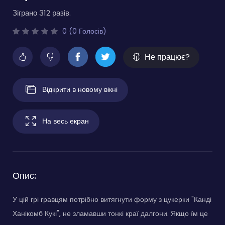
Зіграно 312 разів.
0 (0 Голосів)
Не працює?
Відкрити в новому вікні
На весь екран
Опис:
У цій грі гравцям потрібно витягнути форму з цукерки "Канді
Ханікомб Кукі", не зламавши тонкі краї далгони. Якщо їм це