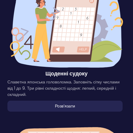
Щоденні судоку
Славетна японська головоломка. Заповніть сітку числами
від 1 до 9. Три рівні складності щодня: легкий, середній і
складний.
Розвʼязати