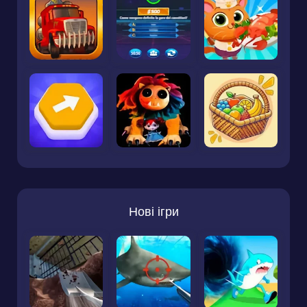
Нові ігри