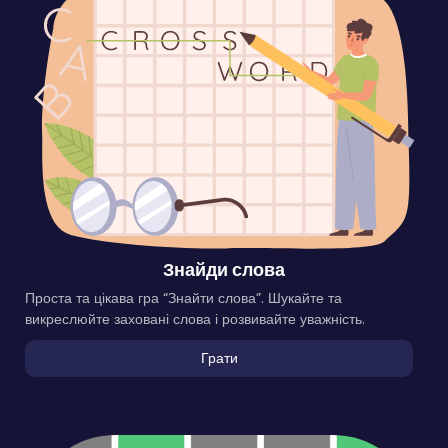
Знайди слова
Проста та цікава гра “Знайти слова”. Шукайте та
викреслюйте заховані слова і розвивайте уважність.
Грати