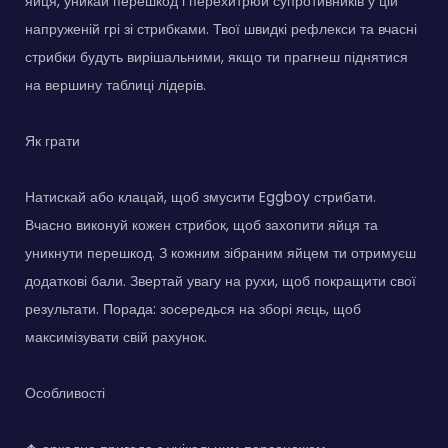
яйця, уникай перешкод і перехитрюй супротивників у цій
напруженій грі зі стрибками. Твої швидкі рефлекси та вчасні
стрибки будуть вирішальними, якщо ти прагнеш піднятися
на вершину таблиці лідерів.
Як грати
Натискай або клацай, щоб змусити Eggboy стрибати.
Вчасно виконуй кожен стрибок, щоб захопити яйця та
уникнути перешкод. З кожним зібраним яйцем ти отримуєш
додаткові бали. Звертай увагу на рухи, щоб покращити свої
результати. Порада: зосередься на зборі яєць, щоб
максимізувати свій рахунок.
Особливості