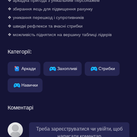
❖ аркадна пригода з унікальним персонажем
❖ збирання яєць для підвищення рахунку
❖ уникання перешкод і супротивників
❖ швидкі рефлекси та вчасні стрибки
❖ можливість піднятися на вершину таблиці лідерів
Категорії:
Аркади
Захопливі
Стрибки
Навички
Коментарі
Треба зареєструватися чи увійти, щоб
написати коментар