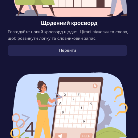
Щоденний кросворд
Розгадуйте новий кросворд щодня. Цікаві підказки та слова,
щоб розвинути логіку та словниковий запас.
Перейти