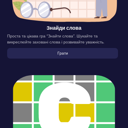
Знайди слова
Проста та цікава гра “Знайти слова”. Шукайте та
викреслюйте заховані слова і розвивайте уважність.
Грати