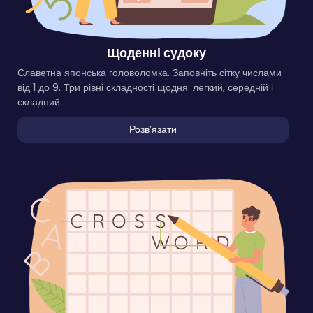
Щоденні судоку
Славетна японська головоломка. Заповніть сітку числами
від 1 до 9. Три рівні складності щодня: легкий, середній і
складний.
Розвʼязати