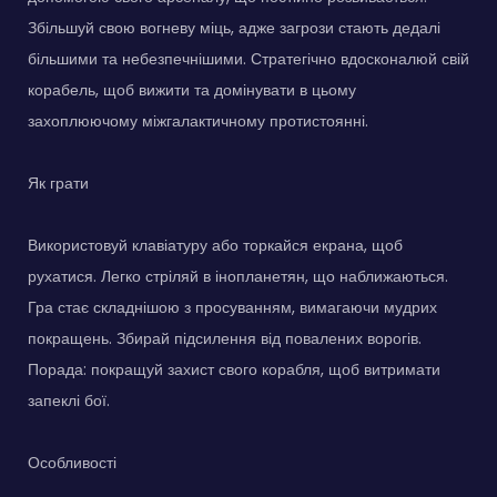
Збільшуй свою вогневу міць, адже загрози стають дедалі
більшими та небезпечнішими. Стратегічно вдосконалюй свій
корабель, щоб вижити та домінувати в цьому
захоплюючому міжгалактичному протистоянні.
Як грати
Використовуй клавіатуру або торкайся екрана, щоб
рухатися. Легко стріляй в інопланетян, що наближаються.
Гра стає складнішою з просуванням, вимагаючи мудрих
покращень. Збирай підсилення від повалених ворогів.
Порада: покращуй захист свого корабля, щоб витримати
запеклі бої.
Особливості