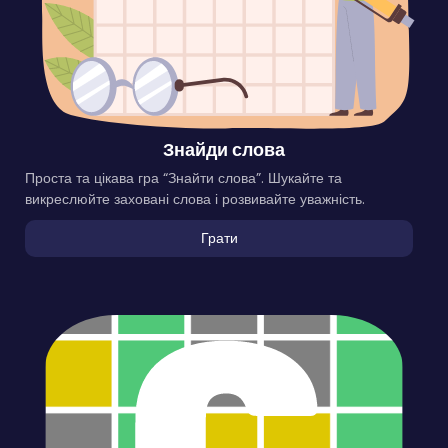
Знайди слова
Проста та цікава гра “Знайти слова”. Шукайте та
викреслюйте заховані слова і розвивайте уважність.
Грати