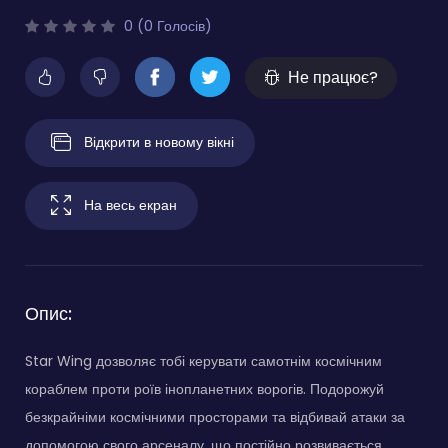
0 (0 Голосів)
Не працює?
Відкрити в новому вікні
На весь екран
Опис:
Star Wing дозволяє тобі керувати самотнім космічним
кораблем проти роїв інопланетних ворогів. Подорожуй
безкрайніми космічними просторами та відбивай атаки за
допомогою свого арсеналу, що постійно розвивається.