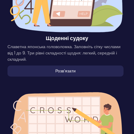
Щоденні судоку
Славетна японська головоломка. Заповніть сітку числами
від 1 до 9. Три рівні складності щодня: легкий, середній і
складний.
Розвʼязати