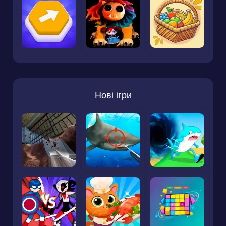
Нові ігри