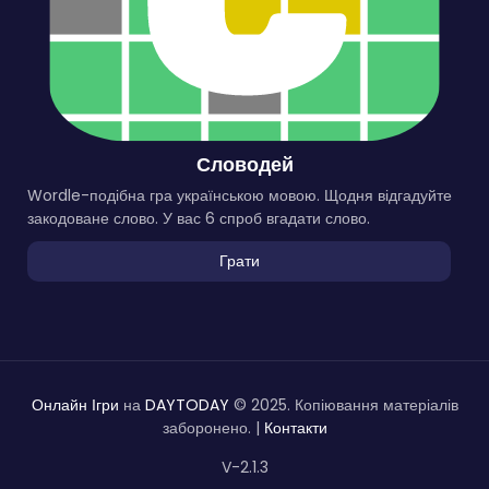
Словодей
Wordle-подібна гра українською мовою. Щодня відгадуйте
закодоване слово. У вас 6 спроб вгадати слово.
Грати
Онлайн Ігри
на
DAYTODAY
© 2025. Копіювання матеріалів
заборонено. |
Контакти
V-2.1.3