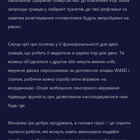
піксельною графікою повертає нас до класичних ігор. Вона
запрошує гравців у лабіринт туалетів, де твої рефлекси та
навички розв'язування головоломок будуть випробувані на
рівних.
Серце цієї гри полягає у її функціональності для двох
гравців, що робить її видатною в царині ігор для двох. Ти
можеш об'єднатися з другом або кинути виклик собі,
керуючи двома персонажами за допомогою клавіш WASD і
стрілок, роблячи кожну спробу втечі вправою на
координацію. Опція мобільного сенсорного керування
підвищує зручність гри, дозволяючи насолоджуватися нею
будь-де.
Механіка гри добре продумана, а головні герої - це спритні
туалетні роботи, які можуть навіть виконувати подвійні