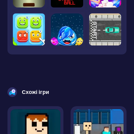
Схожі ігри