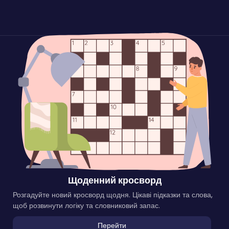
Щоденний кросворд
Розгадуйте новий кросворд щодня. Цікаві підказки та слова,
щоб розвинути логіку та словниковий запас.
Перейти