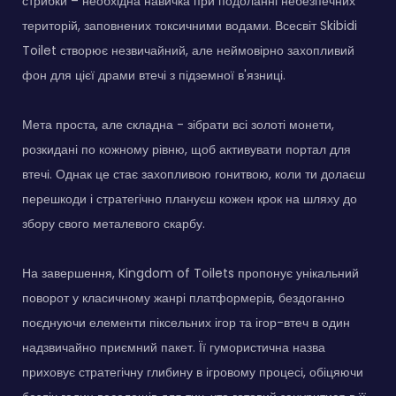
стрибки – необхідна навичка при подоланні небезпечних
територій, заповнених токсичними водами. Всесвіт Skibidi
Toilet створює незвичайний, але неймовірно захопливий
фон для цієї драми втечі з підземної в'язниці.
Мета проста, але складна - зібрати всі золоті монети,
розкидані по кожному рівню, щоб активувати портал для
втечі. Однак це стає захопливою гонитвою, коли ти долаєш
перешкоди і стратегічно плануєш кожен крок на шляху до
збору свого металевого скарбу.
На завершення, Kingdom of Toilets пропонує унікальний
поворот у класичному жанрі платформерів, бездоганно
поєднуючи елементи піксельних ігор та ігор-втеч в один
надзвичайно приємний пакет. Її гумористична назва
приховує стратегічну глибину в ігровому процесі, обіцяючи