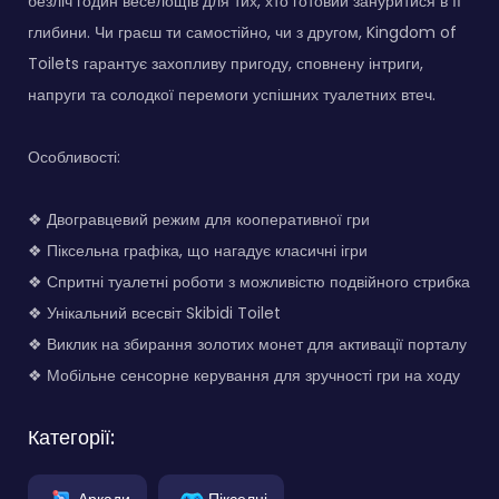
безліч годин веселощів для тих, хто готовий зануритися в її
глибини. Чи граєш ти самостійно, чи з другом, Kingdom of
Toilets гарантує захопливу пригоду, сповнену інтриги,
напруги та солодкої перемоги успішних туалетних втеч.
Особливості:
❖ Двогравцевий режим для кооперативної гри
❖ Піксельна графіка, що нагадує класичні ігри
❖ Спритні туалетні роботи з можливістю подвійного стрибка
❖ Унікальний всесвіт Skibidi Toilet
❖ Виклик на збирання золотих монет для активації порталу
❖ Мобільне сенсорне керування для зручності гри на ходу
Категорії:
Аркади
Пікселні