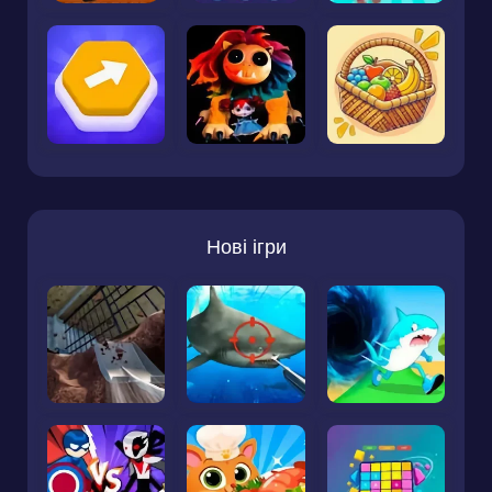
Нові ігри