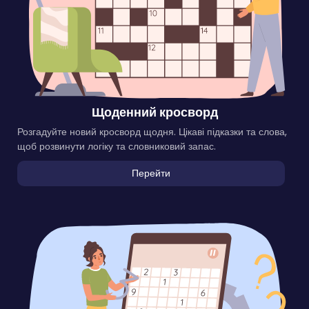
Щоденний кросворд
Розгадуйте новий кросворд щодня. Цікаві підказки та слова,
щоб розвинути логіку та словниковий запас.
Перейти