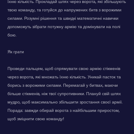
їхню кількість. Прокладай шлях через ворота, які збільшують
твою команду, та готуйся до напружених битв з ворожими
силами. Розумні рішення та швидкі математичні навички
допоможуть зібрати потужну армію та домінувати на полі
бою.
Як грати
Проведи пальцем, щоб спрямувати свою армію стікменів
через ворота, які множать їхню кількість. Уникай пасток та
борись з ворожими силами. Перемагай у битвах, маючи
більше стікменів, ніж твої супротивники. Плануй свій шлях
мудро, щоб максимально збільшити зростання своєї армії.
Порада: завжди обирай ворота з найбільшим приростом,
щоб зміцнити свою команду!