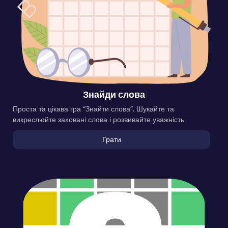
Знайди слова
Проста та цікава гра “Знайти слова”. Шукайте та
викреслюйте заховані слова і розвивайте уважність.
Грати