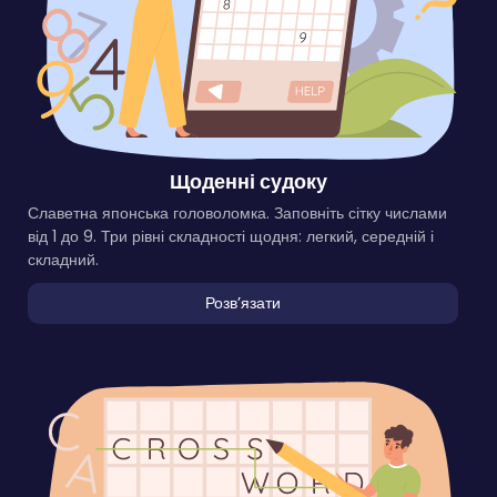
Щоденні судоку
Славетна японська головоломка. Заповніть сітку числами
від 1 до 9. Три рівні складності щодня: легкий, середній і
складний.
Розвʼязати