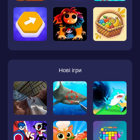
Нові ігри