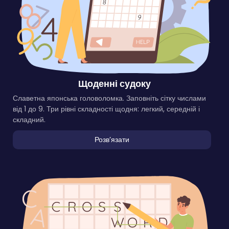
Щоденні судоку
Славетна японська головоломка. Заповніть сітку числами
від 1 до 9. Три рівні складності щодня: легкий, середній і
складний.
Розвʼязати