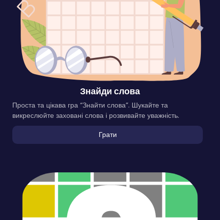
Знайди слова
Проста та цікава гра “Знайти слова”. Шукайте та
викреслюйте заховані слова і розвивайте уважність.
Грати