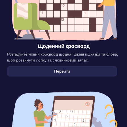
Щоденний кросворд
Розгадуйте новий кросворд щодня. Цікаві підказки та слова,
щоб розвинути логіку та словниковий запас.
Перейти