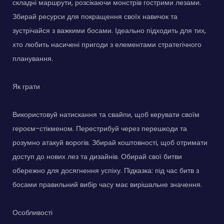
складні маршрути, розсікаючи монстрів гострими лезами.
Збирай ресурси для покращення своїх навичок та
зустрічайся з важкими босами. Ідеально підходить для тих,
хто любить насичені пригоди з елементами стратегічного
планування.
Як грати
Використовуй натискання та свайпи, щоб керувати своїм
героєм-стікменом. Перестрибуй через перешкоди та
розумно атакуй ворогів. Збирай коштовності, щоб отримати
доступ до нових лез та дизайнів. Обирай свої битви
обережно для досягнення успіху. Підказка: під час битв з
босами правильний вибір часу має вирішальне значення.
Особливості