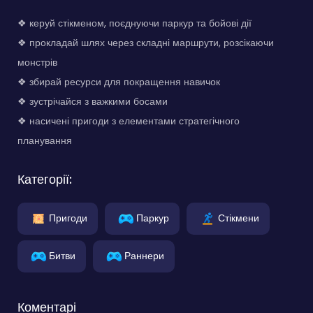
❖ керуй стікменом, поєднуючи паркур та бойові дії
❖ прокладай шлях через складні маршрути, розсікаючи
монстрів
❖ збирай ресурси для покращення навичок
❖ зустрічайся з важкими босами
❖ насичені пригоди з елементами стратегічного
планування
Категорії:
Пригоди
Паркур
Стікмени
Битви
Раннери
Коментарі