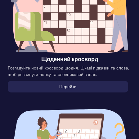
Щоденний кросворд
Розгадуйте новий кросворд щодня. Цікаві підказки та слова,
щоб розвинути логіку та словниковий запас.
Перейти