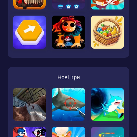
Нові ігри