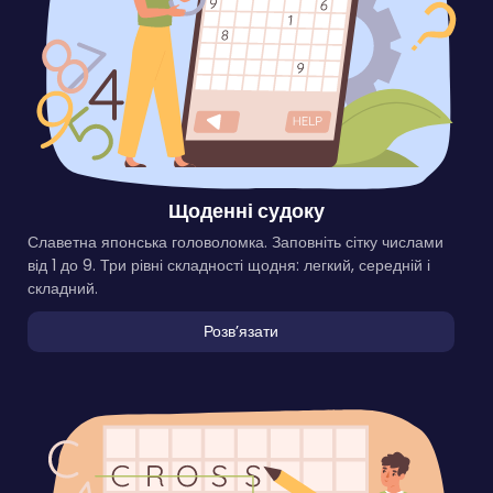
Щоденні судоку
Славетна японська головоломка. Заповніть сітку числами
від 1 до 9. Три рівні складності щодня: легкий, середній і
складний.
Розвʼязати