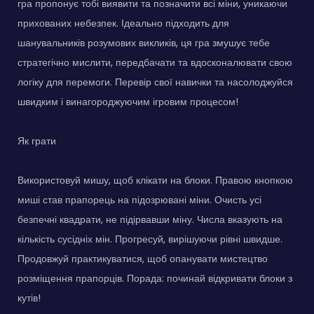
гра пропонує тобі виявити та позначити всі міни, уникаючи
прихованих небезпек. Ідеально підходить для
шанувальників розумових викликів, ця гра змушує тебе
стратегічно мислити, передбачати та вдосконалювати свою
логіку для перемоги. Перевір свої навички та насолоджуйся
швидким і винагороджуючим ігровим процесом!
Як грати
Використовуй мишу, щоб клікати на блоки. Правою кнопкою
миші став прапорець на підозрювані міни. Очисть усі
безпечні квадрати, не підірвавши міну. Числа вказують на
кількість сусідніх мін. Прогресуй, вирішуючи рівні швидше.
Продовжуй практикуватися, щоб опанувати мистецтво
розміщення прапорців. Порада: починай відкривати блоки з
кутів!