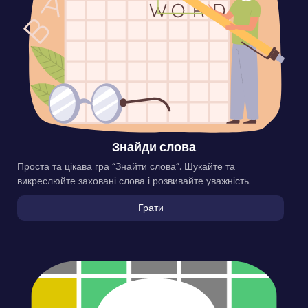
Знайди слова
Проста та цікава гра “Знайти слова”. Шукайте та
викреслюйте заховані слова і розвивайте уважність.
Грати