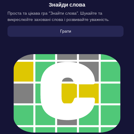
Знайди слова
Проста та цікава гра “Знайти слова”. Шукайте та
викреслюйте заховані слова і розвивайте уважність.
Грати