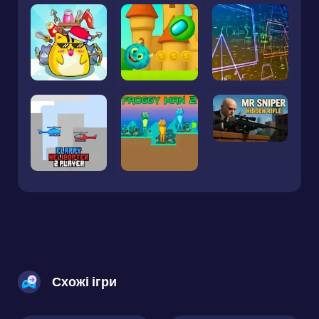
Схожі ігри