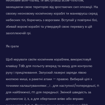
неоновий воїн-палка, ти виступаєш асом-пілотом,
захищаючи свою територію від зростаючих сил опозиції. На
своєму неоновому космічному кораблі ти маневруєш серед
небесних тіл, борючись з ворогами. Вступай у повітряні бої,
збивай ворожі кораблі та утверджуй свою перевагу в цій
захоплюючій грі.
Як грати
Щоб керувати своїм космічним кораблем, використовуй
клавішу Tab для польоту вперед та мишу для контролю
руху і прицілювання. Запускай лазерні заряди лівою
кнопкою миші, а ракетні атаки — правою. Вибирай цілі з
точними налаштуваннями: , і . для наступної/попередньої, n
для найближчої, m для передньої. Змінюй швидкість за
допомогою z, x, а для обертання вліво або вправо