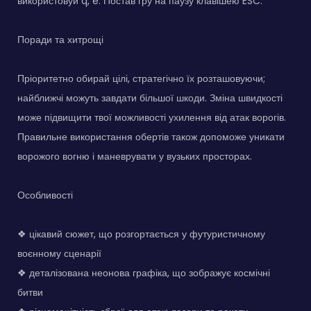
використовуй q, e. Постав гру на паузу клавішею ESC.
Поради та хитрощі
Пріоритетно обирай цілі, стратегічно їх розташовуючи;
найближчі можуть завдати більшої шкоди. Зміна швидкості
може підвищити твої можливості ухилення від атак ворогів.
Правильне використання обертів також допоможе уникати
ворожого вогню і маневрувати у вузьких просторах.
Особливості
❖ цікавий сюжет, що розгортається у футуристичному
воєнному сценарії
❖ деталізована неонова графіка, що зображує космічні
битви