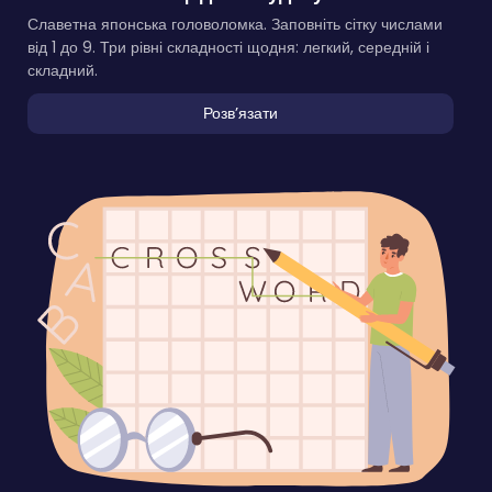
Славетна японська головоломка. Заповніть сітку числами
від 1 до 9. Три рівні складності щодня: легкий, середній і
складний.
Розвʼязати