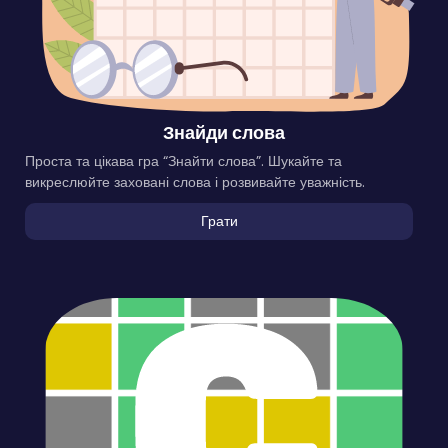
Знайди слова
Проста та цікава гра “Знайти слова”. Шукайте та
викреслюйте заховані слова і розвивайте уважність.
Грати