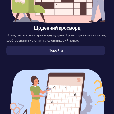
Щоденний кросворд
Розгадуйте новий кросворд щодня. Цікаві підказки та слова,
щоб розвинути логіку та словниковий запас.
Перейти