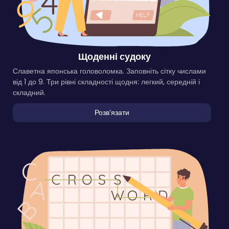
Щоденні судоку
Славетна японська головоломка. Заповніть сітку числами
від 1 до 9. Три рівні складності щодня: легкий, середній і
складний.
Розвʼязати