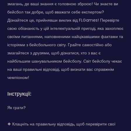
змагань, де ваші знання є головною зброєю! Чи знаєте ви
бейсбол так добре, щоб вважати себе експертом?
Дізнайтеся це, прийнявши виклик від FLGames! Перевірте
свою обізнаність у цій інтелектуальній пригоді, яка захоплює
своїми питаннями, наповненими найцікавішими фактами та
історіями з бейсбольного світу. Грайте самостійно або
змагайтеся з друзями, щоб дізнатися, хто з вас є
найбільшим шанувальником бейсболу. Світ бейсболу чекає
на ваші правильні відповіді, щоб визнати вас справжнім
чемпіоном!
Інструкції:
Як грати?
❖ Клацніть на правильну відповідь, щоб перевірити свої