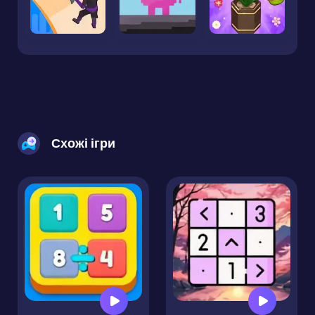
Схожі ігри