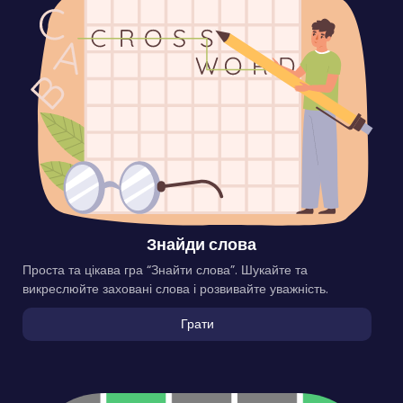
Знайди слова
Проста та цікава гра “Знайти слова”. Шукайте та
викреслюйте заховані слова і розвивайте уважність.
Грати