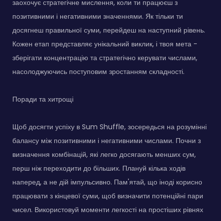
заохочує стратегічне мислення, коли ти працюєш з
позитивними і негативними значеннями. Як тільки ти
досягнеш правильної суми, перейдеш на наступний рівень.
Кожен етап представляє унікальний виклик, і твоя мета -
зберігати концентрацію та стратегічно керувати числами,
насолоджуючись поступовим зростанням складності.
Поради та хитрощі
Щоб досягти успіху в Sum Shuffle, зосередься на розумінні
балансу між позитивними і негативними числами. Почни з
визначення комбінацій, які легко досягають менших сум,
перш ніж переходити до більших. Плануй кілька ходів
наперед, а не дій імпульсивно. Пам'ятай, що іноді корисно
працювати з кінцевої суми, щоб визначити потенційні пари
чисел. Використовуй моменти легкості на простіших рівнях