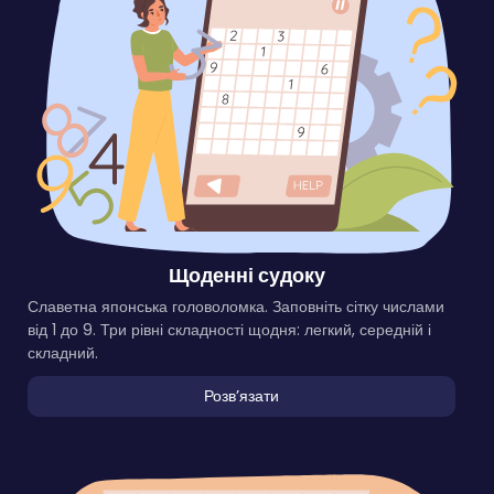
Щоденні судоку
Славетна японська головоломка. Заповніть сітку числами
від 1 до 9. Три рівні складності щодня: легкий, середній і
складний.
Розвʼязати