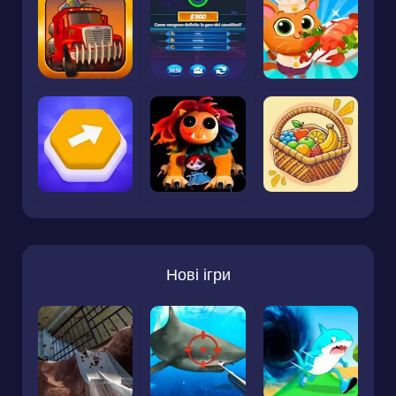
Нові ігри