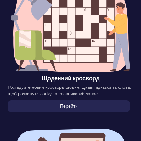
Щоденний кросворд
Розгадуйте новий кросворд щодня. Цікаві підказки та слова,
щоб розвинути логіку та словниковий запас.
Перейти