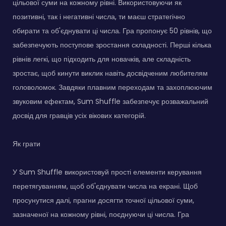
цільової суми на кожному рівні. Використовуючи як
позитивні, так і негативні числа, ти маєш стратегічно
обирати та об'єднувати ці числа. Гра пропонує 50 рівнів, що
забезпечують поступове зростання складності. Перші кілька
рівнів легкі, що підходить для новачків, але складність
зростає, щоб кинути виклик навіть досвідченим любителям
головоломок. Завдяки плавним переходам та захоплюючим
звуковим ефектам, Sum Shuffle забезпечує розважальний
досвід для гравців усіх вікових категорій.
Як грати
У Sum Shuffle використовуй прості елементи керування
перетягуванням, щоб об'єднувати числа на екрані. Щоб
просунутися далі, прагни досягти точної цільової суми,
зазначеної на кожному рівні, поєднуючи ці числа. Гра