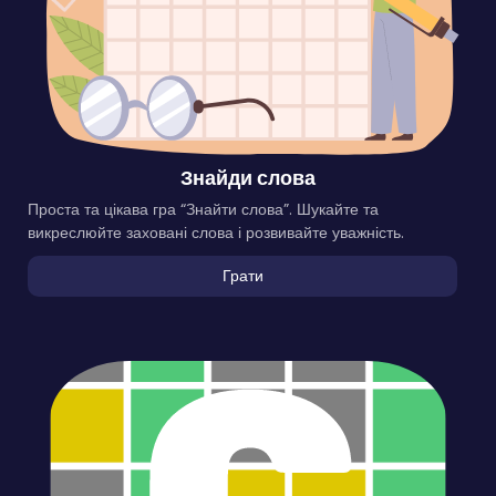
Знайди слова
Проста та цікава гра “Знайти слова”. Шукайте та
викреслюйте заховані слова і розвивайте уважність.
Грати