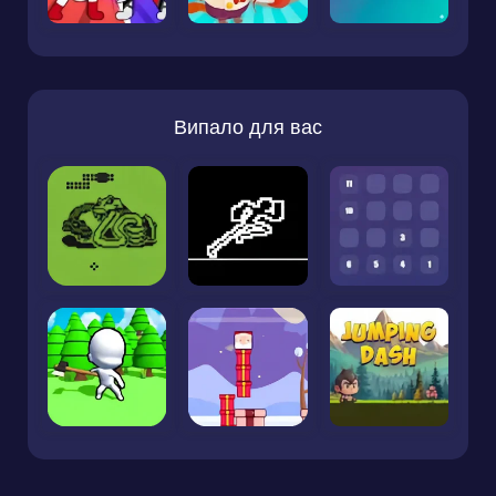
Випало для вас