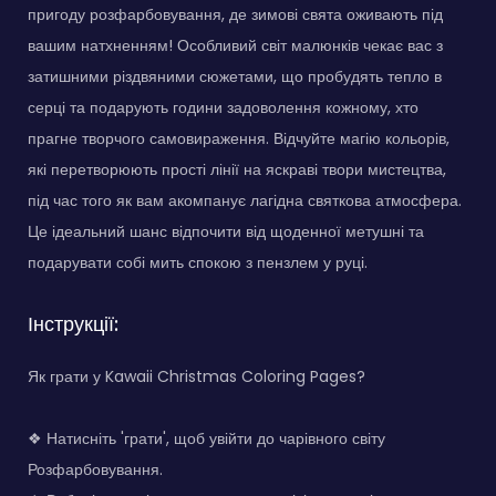
пригоду розфарбовування, де зимові свята оживають під
вашим натхненням! Особливий світ малюнків чекає вас з
затишними різдвяними сюжетами, що пробудять тепло в
серці та подарують години задоволення кожному, хто
прагне творчого самовираження. Відчуйте магію кольорів,
які перетворюють прості лінії на яскраві твори мистецтва,
під час того як вам акомпанує лагідна святкова атмосфера.
Це ідеальний шанс відпочити від щоденної метушні та
подарувати собі мить спокою з пензлем у руці.
Інструкції:
Як грати у Kawaii Christmas Coloring Pages?
❖ Натисніть 'грати', щоб увійти до чарівного світу
Розфарбовування.