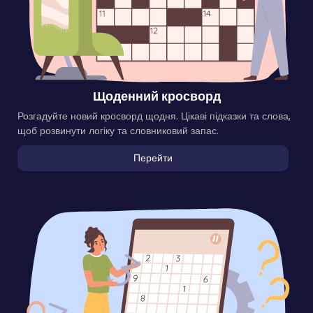
Щоденний кросворд
Розгадуйте новий кросворд щодня. Цікаві підказки та слова,
щоб розвинути логіку та словниковий запас.
Перейти