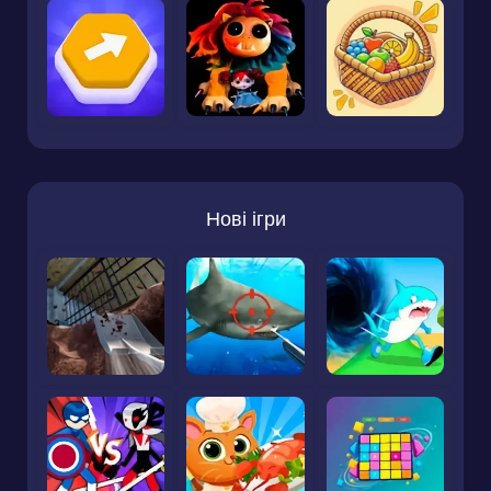
Нові ігри