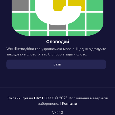
Словодей
Wordle-подібна гра українською мовою. Щодня відгадуйте
закодоване слово. У вас 6 спроб вгадати слово.
Грати
Онлайн Ігри
на
DAYTODAY
© 2025. Копіювання матеріалів
заборонено. |
Контакти
V-2.1.3