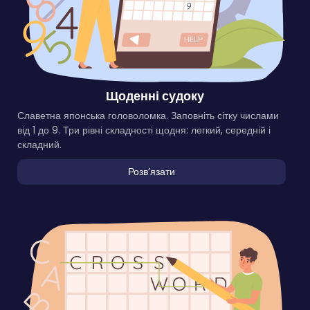
Щоденні судоку
Славетна японська головоломка. Заповніть сітку числами
від 1 до 9. Три рівні складності щодня: легкий, середній і
складний.
Розвʼязати