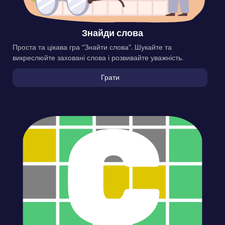
Знайди слова
Проста та цікава гра “Знайти слова”. Шукайте та
викреслюйте заховані слова і розвивайте уважність.
Грати