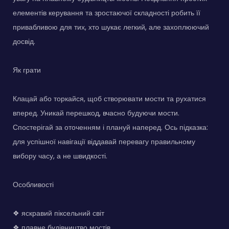
елементів керування та зростаючої складності робить її
привабливою для тих, хто шукає легкий, але захоплюючий
досвід.
Як грати
Клацай або торкайся, щоб створювати мости та рухатися
вперед. Уникай перешкод, вчасно будуючи мости.
Спостерігай за оточенням і плануй наперед. Ось підказка:
для успішної навігації віддавай перевагу правильному
вибору часу, а не швидкості.
Особливості
❖ яскравий піксельний світ
❖ плавне будівництво мостів