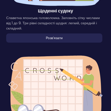
Щоденні судоку
Славетна японська головоломка. Заповніть сітку числами
від 1 до 9. Три рівні складності щодня: легкий, середній і
складний.
Розвʼязати