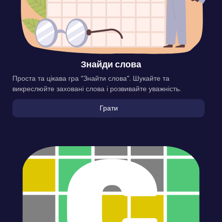
Знайди слова
Проста та цікава гра “Знайти слова”. Шукайте та
викреслюйте заховані слова і розвивайте уважність.
Грати