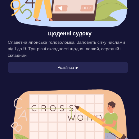
Щоденні судоку
Славетна японська головоломка. Заповніть сітку числами
від 1 до 9. Три рівні складності щодня: легкий, середній і
складний.
Розвʼязати