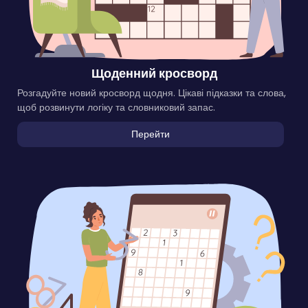
Щоденний кросворд
Розгадуйте новий кросворд щодня. Цікаві підказки та слова,
щоб розвинути логіку та словниковий запас.
Перейти