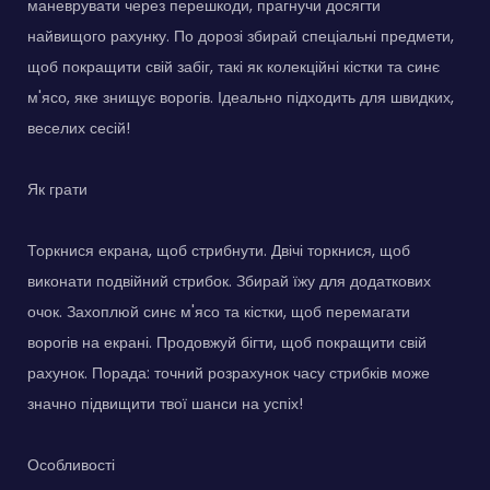
маневрувати через перешкоди, прагнучи досягти
найвищого рахунку. По дорозі збирай спеціальні предмети,
щоб покращити свій забіг, такі як колекційні кістки та синє
м'ясо, яке знищує ворогів. Ідеально підходить для швидких,
веселих сесій!
Як грати
Торкнися екрана, щоб стрибнути. Двічі торкнися, щоб
виконати подвійний стрибок. Збирай їжу для додаткових
очок. Захоплюй синє м'ясо та кістки, щоб перемагати
ворогів на екрані. Продовжуй бігти, щоб покращити свій
рахунок. Порада: точний розрахунок часу стрибків може
значно підвищити твої шанси на успіх!
Особливості