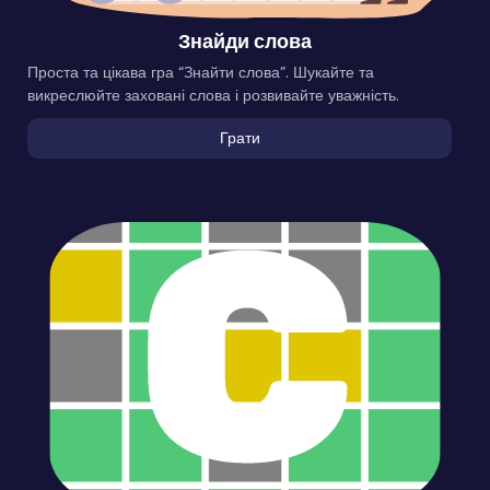
Знайди слова
Проста та цікава гра “Знайти слова”. Шукайте та
викреслюйте заховані слова і розвивайте уважність.
Грати