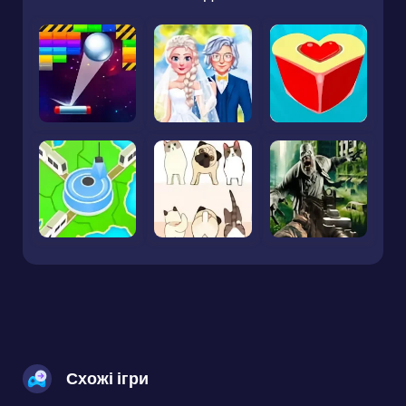
Схожі ігри