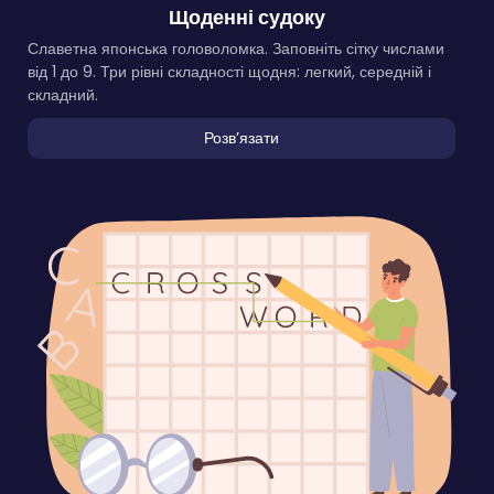
Щоденні судоку
Славетна японська головоломка. Заповніть сітку числами
від 1 до 9. Три рівні складності щодня: легкий, середній і
складний.
Розвʼязати