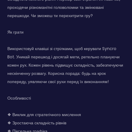
проходячи різноманітні головоломки та змінювані
перешкоди. Чи зможеш ти перехитрити гру?
Як грати
Використовуй клавіші зі стрілками, щоб керувати Syncro
Bot. Уникай перешкод і досягай мети, ретельно плануючи
кожен рух. Кожен рівень підвищує складність, забезпечуючи
нескінченну розвагу. Корисна порада: будь на крок
попереду, уявляючи свої рухи перед їх виконанням!
Особливості
❖ Виклик для стратегічного мислення
❖ Зростаюча складність рівнів
❖ Піксельна графіка