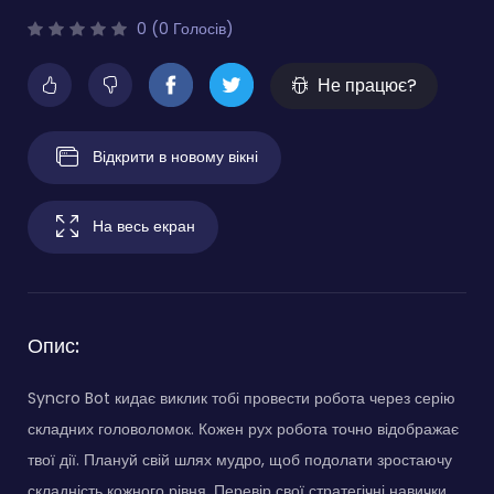
0 (0 Голосів)
Не працює?
Відкрити в новому вікні
На весь екран
Опис:
Syncro Bot кидає виклик тобі провести робота через серію
складних головоломок. Кожен рух робота точно відображає
твої дії. Плануй свій шлях мудро, щоб подолати зростаючу
складність кожного рівня. Перевір свої стратегічні навички,