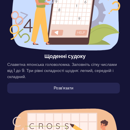
Щоденні судоку
Славетна японська головоломка. Заповніть сітку числами
від 1 до 9. Три рівні складності щодня: легкий, середній і
складний.
Розвʼязати