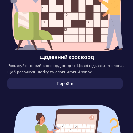
Щоденний кросворд
Розгадуйте новий кросворд щодня. Цікаві підказки та слова,
щоб розвинути логіку та словниковий запас.
Перейти