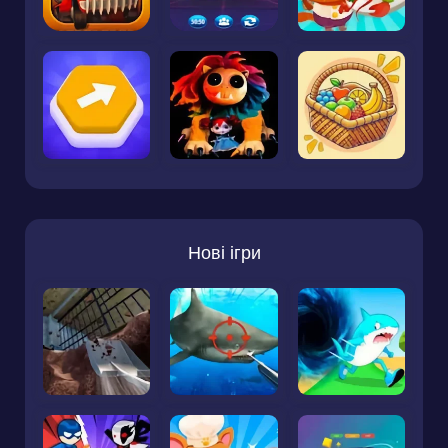
Нові ігри