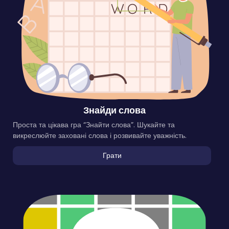
Знайди слова
Проста та цікава гра “Знайти слова”. Шукайте та
викреслюйте заховані слова і розвивайте уважність.
Грати