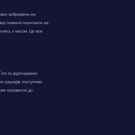
ових зображень на
вці повинні натискати на
ючись з часом. Це все
яті та відточуванні
их раундів, поступово
оже призвести до