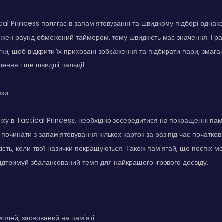
al Princess полягає в запам'ятовуванні та швидкому підборі однак
Кожен раунд обмежений таймером, тому швидкість має значення. Гра
тки, щоб відкрити їх приховані зображення та підбирати пари, змага
ення і ще швидші пальці!
зки
іху в Tactical Princess, необхідно зосередитися на покращенні пам'
 починати з запам'ятовування кількох карток за раз під час початков
кість, коли твої навички покращуються. Також пам'ятай, що поспіх м
ідтримуй збалансований темп для найкращого ігрового досвіду.
плей, заснований на пам'яті