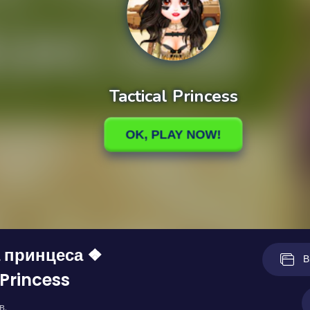
 принцеса ❖
В
 Princess
в.