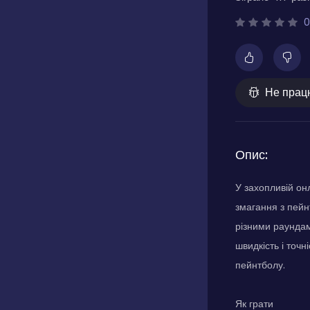
0
Не прац
Опис:
У захопливій он
змагання з пейн
різними раундам
швидкість і точ
пейнтболу.
Як грати