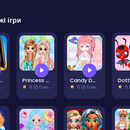
жі ігри
n Battle for Survival
Princess Spring Fashion
Candy Doll Dress Up
)
0 (0 Голосів)
0 (0 Голосів)
0 (0