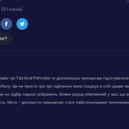
 (0 Голосів)
ює?
лайн-грі Tactical Princess ти допомагаєш принцесам підготуватис
тболу. Це не просто гра про одягання; вона поєднує в собі цікаве з
и на підбір парних зображень. Кожен раунд обмежений у часі, що 
ність. Мета - допомогти принцесам стати найстильнішими тактични