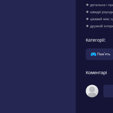
❖ детальна і пр
❖ швидкі раунди
❖ цікавий мікс 
❖ дружній інтер
Категорії:
Пам'ять
Коментарі