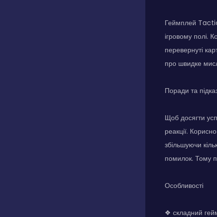
Геймплей Tactic
ігровому полі. 
перевернуті кар
про швидке мисл
Поради та підка
Щоб досягти усп
реакції. Корисно
збільшуючи кіль
помилок. Тому п
Особливості
❖ складний гейм