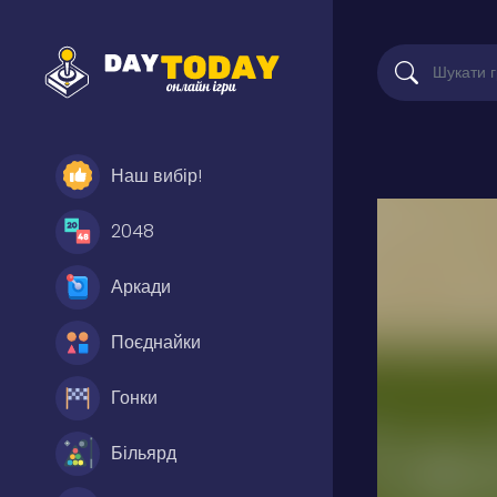
Наш вибір!
2048
Аркади
Поєднайки
Гонки
Більярд