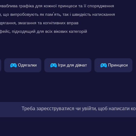
иваблива графіка для кожної принцеси та її спорядження
, що випробовують як пам'ять, так і швидкість натискання
одягання, змагання та когнітивних вправ
фейс, підходящий для всіх вікових категорій
Одягалки
Ігри для дівчат
Принцеси
Треба зареєструватися чи увійти, щоб написати к