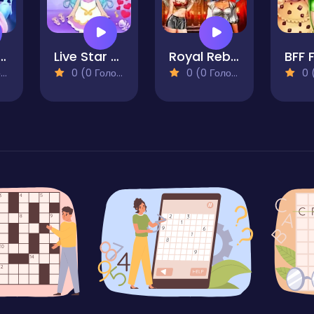
ful Princess Match
Live Star Doll Dress Up
Royal Rebellion Punk Magic
)
0 (0 Голосів)
0 (0 Голосів)
0 (0