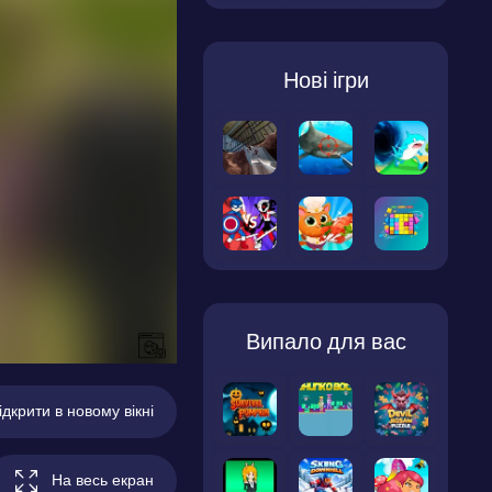
Нові ігри
Випало для вас
ідкрити в новому вікні
На весь екран