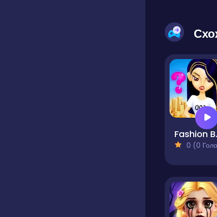
Схо
Fashio
0 (0 Голосів