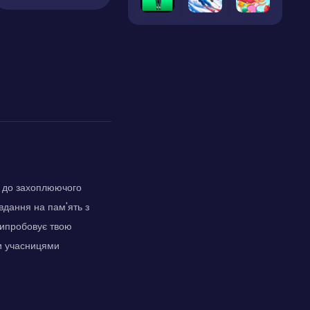
я до захоплюючого
авдання на пам'ять з
випробовує твою
ми учасницями