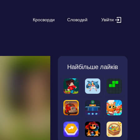
Увійти
Кросворди
Словодей
Найбільше лайків