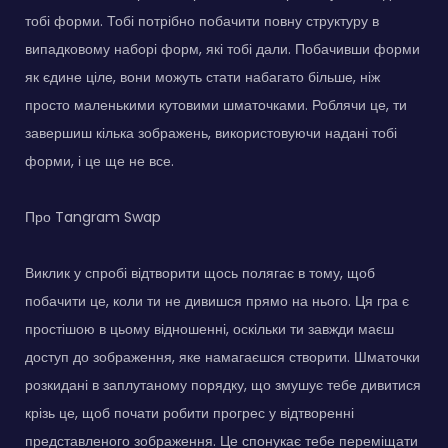
тобі форми. Тобі потрібно побачити повну структуру в
випадковому наборі форм, які тобі дали. Побачивши форми
як єдине ціле, вони можуть стати набагато більше, ніж
просто маленькими кутовими шматочками. Роблячи це, ти
завершиш кілька зображень, використовуючи надані тобі
форми, і це ще не все.
Про Tangram Swap
Виклик у спробі відтворити щось полягає в тому, щоб
побачити це, коли ти не дивишся прямо на нього. Ця гра є
простішою в цьому відношенні, оскільки ти завжди маєш
доступ до зображення, яке намагаєшся створити. Шматочки
розкидані в заплутаному порядку, що змушує тебе дивитися
крізь це, щоб почати робити прогрес у відтворенні
представленого зображення. Це спонукає тебе переміщати