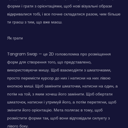
форми і грати з орієнтаціями, щоб нові візуальні образи
відкривалися тобі, і все почне складатися разом, чим більше
ти граєш з тим, що вже маєш.
Як грати
Tangram Swap — це 2D головоломка про розміщення
форм для створення того, що представлено,
використовуючи мишу. Щоб взаємодіяти з шматочками,
просто перемісти курсор до них і натисни на них лівою
кнопкою миші. Щоб замінити шматочки, натисни на один, а
потім на той, з яким хочеш його замінити. Щоб обертати
шматочок, натисни і утримуй його, а потім перетягни, щоб
змінити його орієнтацію. Мета полягає в тому, щоб
розмістити форми так, щоб вони відповідали силуету з
лівого боку.