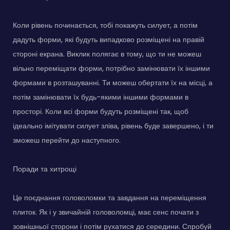
Коли рівень починається, тобі покажуть силует, а потім
дадуть форми, які будуть випадково розміщені на правій
стороні екрана. Виклик полягає в тому, що ти не можеш
вільно переміщати форми, потрібно замінювати їх іншими
формами в розташуванні. Ти можеш обертати їх на місці, а
потім замінювати їх будь-якими іншими формами в
просторі. Коли всі форми будуть розміщені так, щоб
ідеально імітувати силует зліва, рівень буде завершено, і ти
зможеш перейти до наступного.
Поради та хитрощі
Це поєднання головоломки та завдання на переміщення
плиток. Як і у звичайній головоломці, має сенс почати з
зовнішньої сторони і потім рухатися до середини. Спробуй