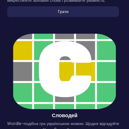
викреслюйте заховані слова і розвивайте уважність.
Грати
Словодей
Wordle-подібна гра українською мовою. Щодня відгадуйте