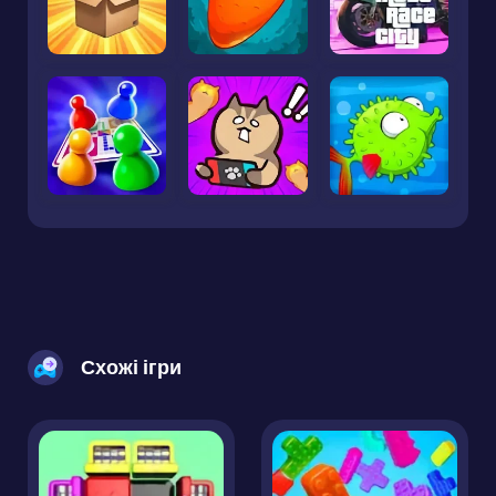
Схожі ігри