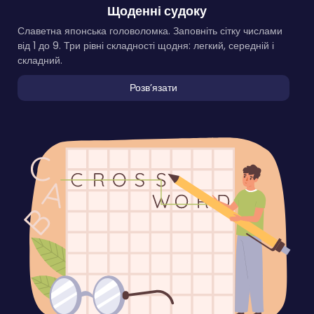
Щоденні судоку
Славетна японська головоломка. Заповніть сітку числами
від 1 до 9. Три рівні складності щодня: легкий, середній і
складний.
Розвʼязати