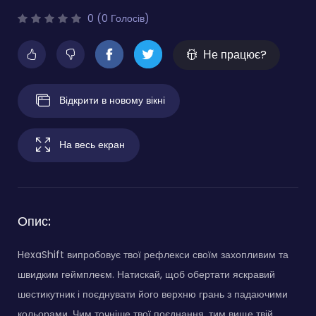
0 (0 Голосів)
Не працює?
Відкрити в новому вікні
На весь екран
Опис:
HexaShift випробовує твої рефлекси своїм захопливим та
швидким геймплеєм. Натискай, щоб обертати яскравий
шестикутник і поєднувати його верхню грань з падаючими
кольорами. Чим точніше твої поєднання, тим вище твій