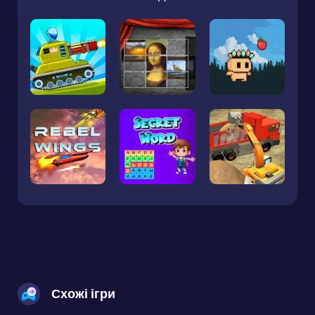
Схожі ігри