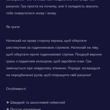
рахунок. Гра проста на початку, але її складність змусить
тебе повертатися знову і знову.
Як грати
Натискай на праву сторону екрана, щоб обертати
шестикутник за годинниковою стрілкою. Натискай на ліву,
щоб обертати проти годинникової стрілки. Поєднуй верхню
грань з падаючим кольором, щоб заробити очки. Гра
закінчується при невдалому зіткненні. Порада: зосередься
на передбаченні рухів, щоб покращити свій рахунок!
Особливості
❖ Швидкий та захопливий геймплей
❖ Просте управління