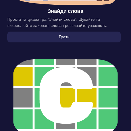
Знайди слова
Проста та цікава гра “Знайти слова”. Шукайте та
викреслюйте заховані слова і розвивайте уважність.
Грати