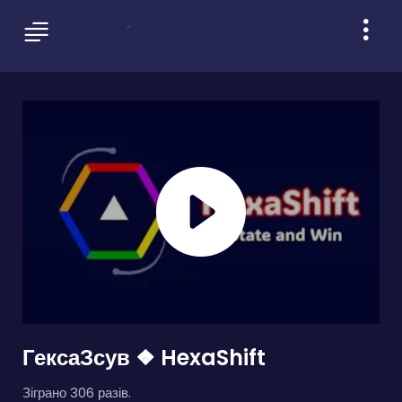
ГексаЗсув ❖ HexaShift
Зіграно 306 разів.