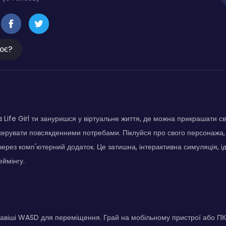
ює?
a Life Girl ти зануришся у віртуальне життя, де можна прикрашати св
 керувати повсякденними потребами. Піклуйся про свого персонажа, 
через комп'ютерний додаток. Це затишна, інтерактивна симуляція, і
ймінгу.
авіші WASD для переміщення. Грай на мобільному пристрої або ПК.