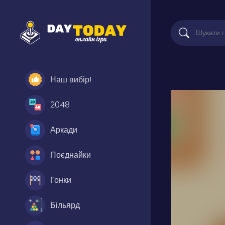
Наш вибір!
2048
Аркади
Поєднайки
Гонки
Більярд