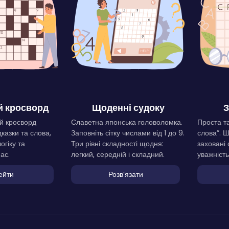
 кросворд
Щоденні судоку
З
й кросворд
Славетна японська головоломка.
Проста та
дказки та слова,
Заповніть сітку числами від 1 до 9.
слова”. 
огіку та
Три рівні складності щодня:
заховані 
ас.
легкий, середній і складний.
уважність
ейти
Розвʼязати