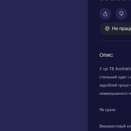
Не прац
Опис:
У грі TB Avatari
стильний одяг і
заробляй гроші 
невимушеного ге
Як грати
Використовуй кл