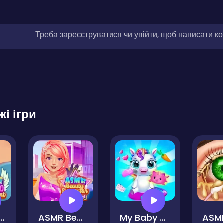
Треба зареєструватися чи увійти, щоб написати к
жі ігри
R Tattoo Treatment
ASMR Beauty Superstar
My Baby Unicorn - Pony Care