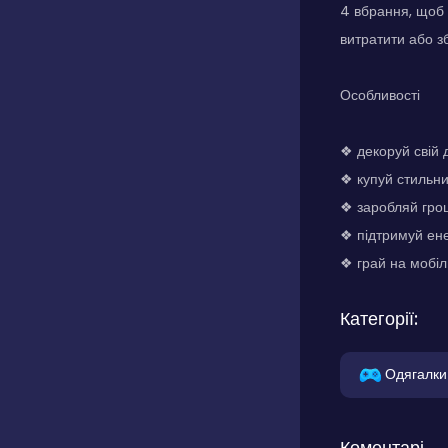
4 вбрання, щоб 
витратити або з
Особливості
❖ декоруй свій 
❖ купуй стильни
❖ заробляй гро
❖ підтримуй ене
❖ грай на мобіл
Категорії:
Одягалки
Коментарі