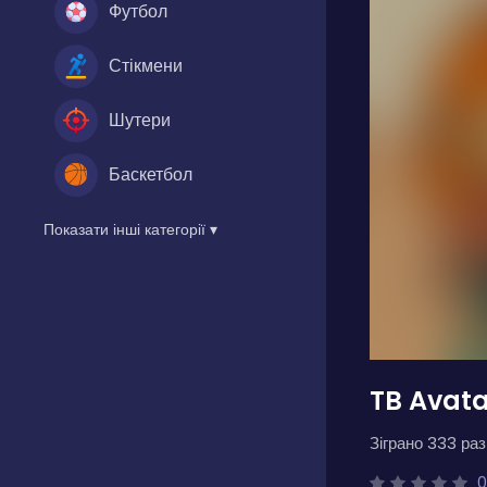
Футбол
Стікмени
Шутери
Баскетбол
Показати інші категорії ▾
TB Avatar
Зіграно 333 разі
0