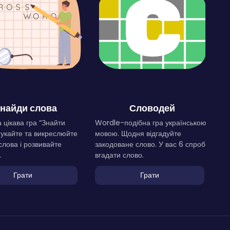
найди слова
Словодей
 цікава гра “Знайти
Wordle-подібна гра українською
Шукайте та викреслюйте
мовою. Щодня відгадуйте
слова і розвивайте
закодоване слово. У вас 6 спроб
.
вгадати слово.
Грати
Грати