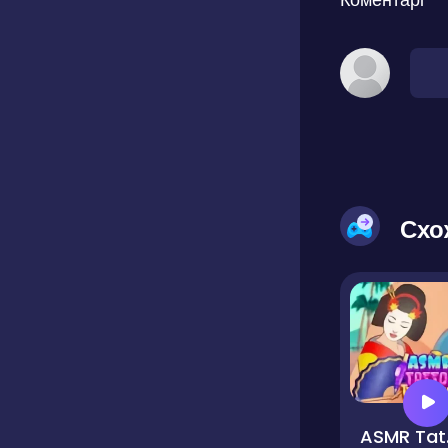
Схо
ASM