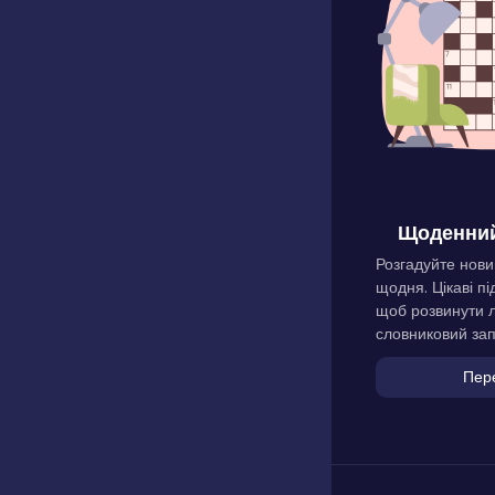
Щоденний
Розгадуйте нови
щодня. Цікаві пі
щоб розвинути л
словниковий зап
Пер