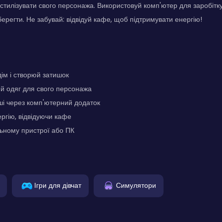
стилізувати свого персонажа. Використовуй комп'ютер для заробітку
берегти. Не забувай: відвідуй кафе, щоб підтримувати енергію!
дім і створюй затишок
й одяг для свого персонажа
ші через комп'ютерний додаток
ргію, відвідуючи кафе
ьному пристрої або ПК
Ігри для дівчат
Симулятори