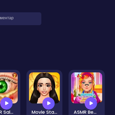
оментар
ASMR Salon Makeover
Movie Star Daily Routine
ASMR Beauty Homeless