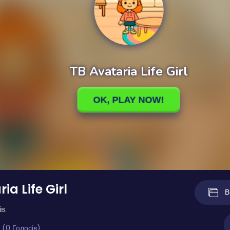
ia Life Girl
В
в.
 (0 Голосів)