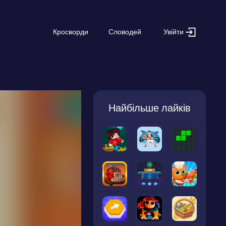
Увійти
Кросворди
Словодей
Найбільше лайків