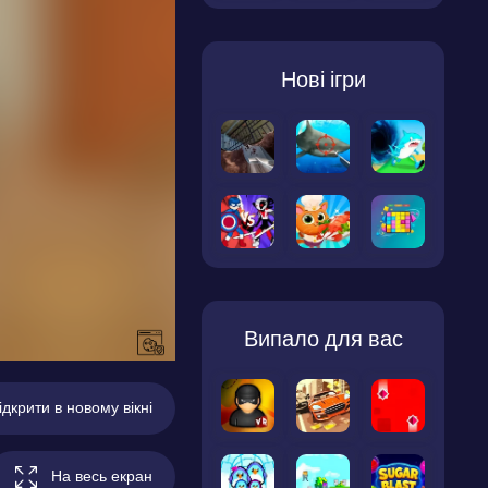
Нові ігри
Випало для вас
ідкрити в новому вікні
На весь екран