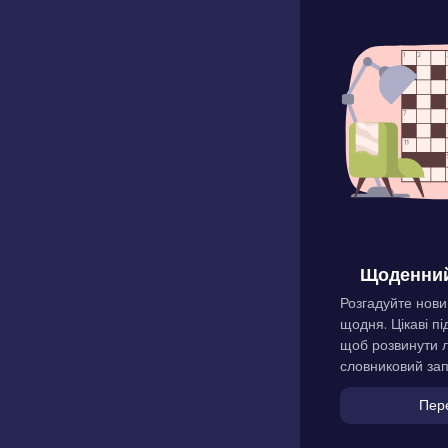
Щоденний
Розгадуйте нови
щодня. Цікаві пі
щоб розвинути л
словниковий зап
Пер