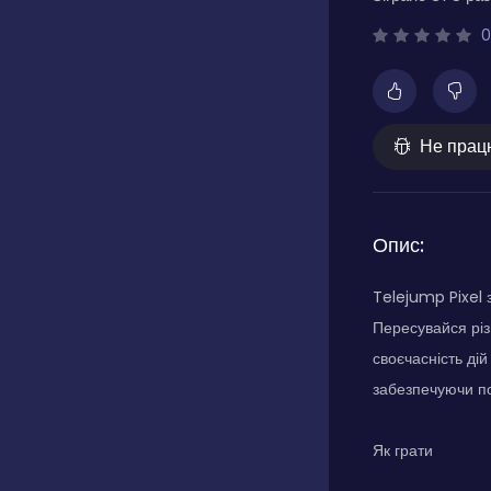
0
Не прац
Опис:
Telejump Pixel 
Пересувайся різ
своєчасність ді
забезпечуючи поє
Як грати