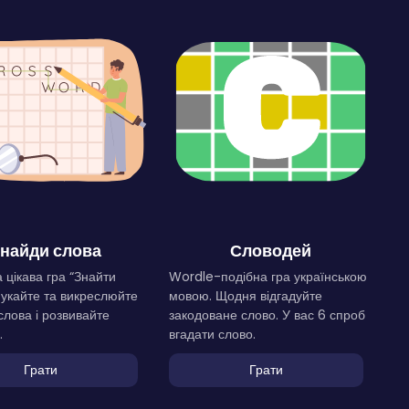
найди слова
Словодей
 цікава гра “Знайти
Wordle-подібна гра українською
Шукайте та викреслюйте
мовою. Щодня відгадуйте
слова і розвивайте
закодоване слово. У вас 6 спроб
.
вгадати слово.
Грати
Грати