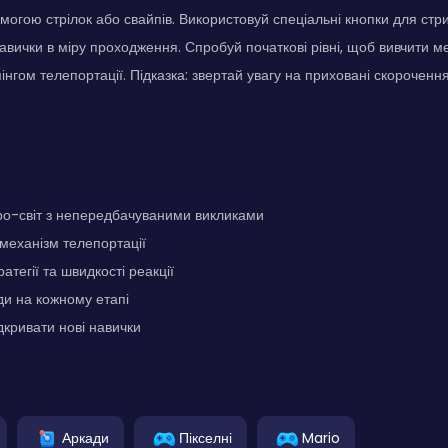
огою стрілок або свайпів. Використовуй спеціальні кнопки для стриб
авички в міру проходження. Спробуй початкові рівні, щоб вивчити ме
інгом телепортації. Підказка: звертай увагу на приховані скорочен
ро-світ з непередбачуваними викликами
механізм телепортації
тегії та швидкості реакції
и на кожному етапі
дкривати нові навички
Аркади
Пікселні
Mario