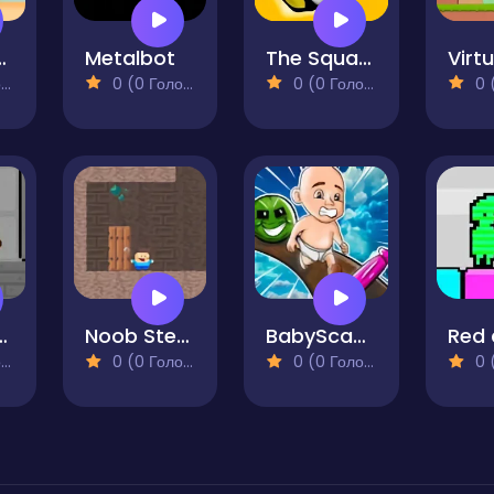
ter Cut Off
Metalbot
The Squared
)
0 (0 Голосів)
0 (0 Голосів)
0 (0
6 Squid Cookie
Noob Steve Cave
BabyScape
)
0 (0 Голосів)
0 (0 Голосів)
0 (0