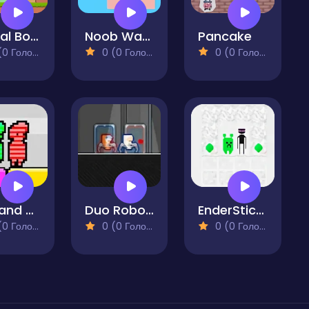
Virtual Boy Escape
Noob Way home
Pancake
 Голосів)
0 (0 Голосів)
0 (0 Голосів)
Red and Green Rainbow
Duo Robot Skibidi
EnderStick Skymap
 Голосів)
0 (0 Голосів)
0 (0 Голосів)