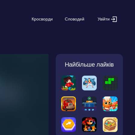
Увійти
Кросворди
Словодей
Найбільше лайків