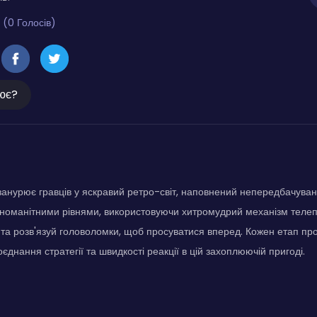
 (0 Голосів)
ює?
занурює гравців у яскравий ретро-світ, наповнений непередбачува
номанітними рівнями, використовуючи хитромудрий механізм телеп
й та розв'язуй головоломки, щоб просуватися вперед. Кожен етап пр
днання стратегії та швидкості реакції в цій захоплюючій пригоді.