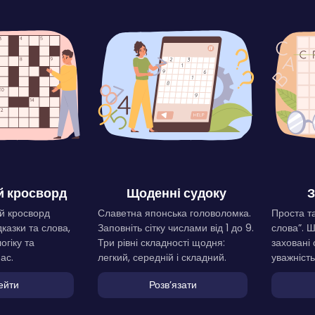
 кросворд
Щоденні судоку
З
й кросворд
Славетна японська головоломка.
Проста та
дказки та слова,
Заповніть сітку числами від 1 до 9.
слова”. 
огіку та
Три рівні складності щодня:
заховані 
ас.
легкий, середній і складний.
уважність
ейти
Розвʼязати