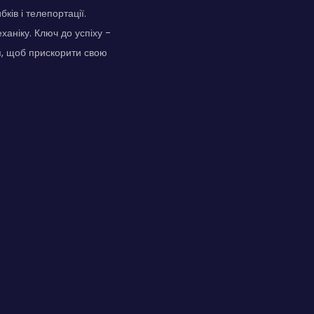
ків і телепортації.
ханіку. Ключ до успіху -
ня, щоб прискорити свою