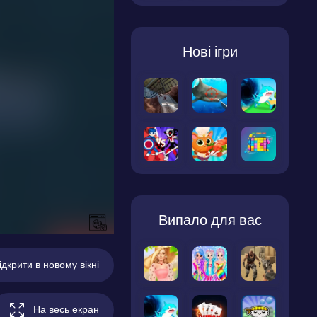
Нові ігри
Випало для вас
ідкрити в новому вікні
На весь екран