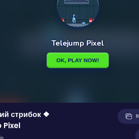
ий стрибок ❖
В
 Pixel
ів.