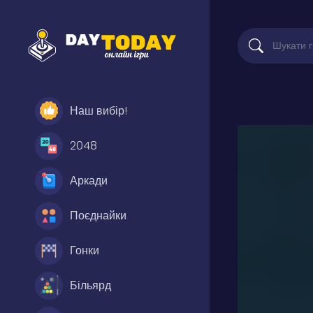
Наш вибір!
2048
Аркади
Поєднайки
Гонки
Більярд