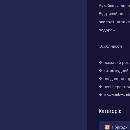
Рухайся за допом
Відкривай нові н
оволодіння тайм
подорож.
Особливості
❖ яскравий рет
❖ хитромудрий 
❖ поєднання стра
❖ нові перешкод
❖ можливість ві
Категорії:
Пригоди