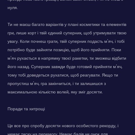
нуля.
Ти не маєш багато варіантів у плані косметики та елементів
гри, лише корт і твій єдиний суперник, щоб утримувати твою
увагу. Коли почнеш грати, твій суперник подасть м'яч, і тобі
потрібно буде зайняти позицію, щоб його прийняти. Поки
м'яч рухається в напрямку твоєї ракетки, ти зможеш відбити
його назад. Суперник завжди буде готовий прийняти м'яч,
тому тобі доведеться рухатися, щоб реагувати. Якщо ти
пропустиш м'яч, гра закінчиться, і ти залишишся з
максимальною кількістю волей, яку зміг досягти.
Поради та хитрощі
Це все про спробу досягти нового особистого рекорду, і
немає тиску на перемогу. Немає балів чи очок для