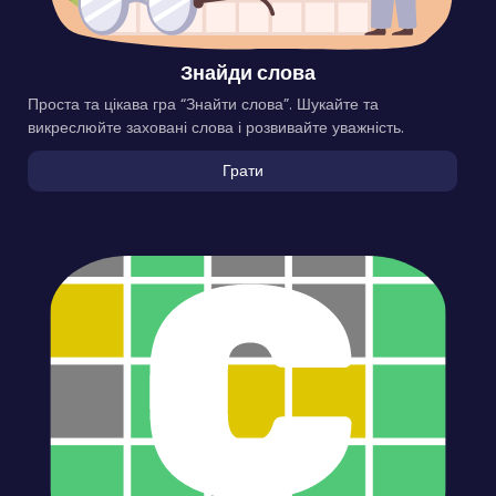
Знайди слова
Проста та цікава гра “Знайти слова”. Шукайте та
викреслюйте заховані слова і розвивайте уважність.
Грати