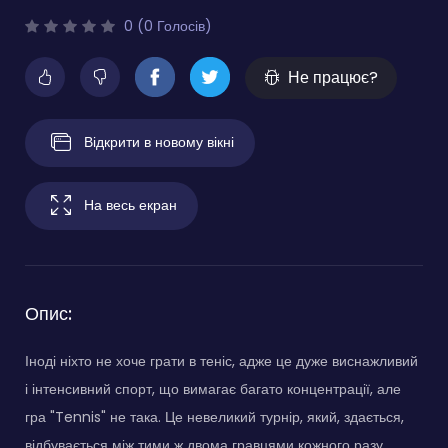
0 (0 Голосів)
Не працює?
Відкрити в новому вікні
На весь екран
Опис:
Іноді ніхто не хоче грати в теніс, адже це дуже виснажливий
і інтенсивний спорт, що вимагає багато концентрації, але
гра "Tennis" не така. Це невеликий турнір, який, здається,
відбувається між тими ж двома гравцями кожного разу.