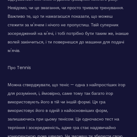
Невідомо, чи це змагання, чи просто тривале тренування.
Важливо те, що ти намагаєшся показати, що можеш
стежити за м'ячем і нічого не пропустиш. Твій суперник
зосереджений на м'ячі, і тобі потрібно бути таким же, інакше
волей закінчиться, і ти повернешся до машини для подачі
м'ячів.
Про Tennis
Можна стверджувати, що теніс — одна з найпростіших ігор
для розуміння, і, ймовірно, саме тому так багато ігор
використовують його в тій чи іншій формі. Ця гра
використовує його в одній з найосновніших форм,
залишаючись при цьому тенісом. Це одночасно тест на
терпіння і зосередженість, адже гра стає надзвичайно
конкурентною дуже швидко. Чи зможеш ти зберегти свою