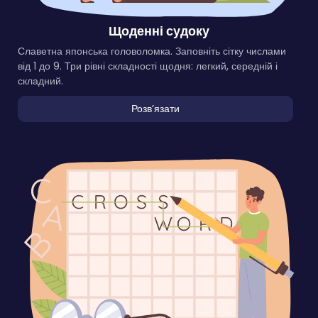
Щоденні судоку
Славетна японська головоломка. Заповніть сітку числами
від 1 до 9. Три рівні складності щодня: легкий, середній і
складний.
Розвʼязати