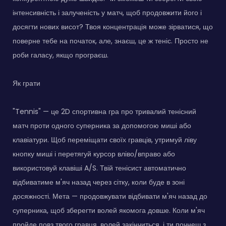
інтенсивність і залученість у матч, щоб продовжити його і
досягти нових висот? Твоя концентрація може зірватися, що
поверне тебе на початок, але, знаєш, це ж теніс. Просто не
роби галасу, якщо програєш.
Як грати
"Tennis" — це 2D спортивна гра про тривалий тенісний
матч проти одного суперника за допомогою миші або
клавіатури. Щоб переміщати своїх гравців, утримуй ліву
кнопку миші і перетягуй курсор вліво/вправо або
використовуй клавіші A/S. Твій тенісист автоматично
відбиватиме м'яч назад через сітку, коли буде в зоні
досяжності. Мета — продовжувати відбивати м'яч назад до
суперника, щоб зберегти волей якомога довше. Коли м'яч
пройде повз твого гравця, волей закінчиться, і ти почнеш з