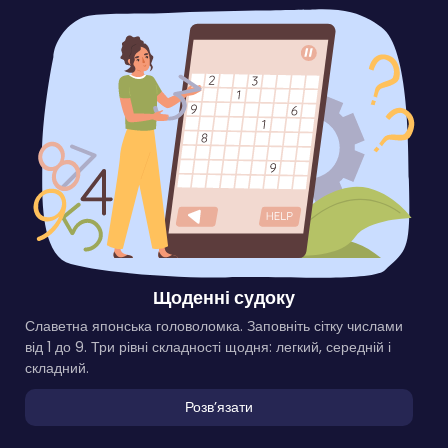
Щоденні судоку
Славетна японська головоломка. Заповніть сітку числами
від 1 до 9. Три рівні складності щодня: легкий, середній і
складний.
Розвʼязати