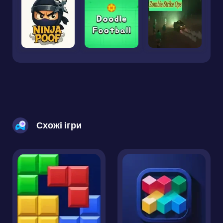
Схожі ігри