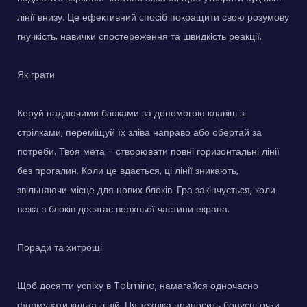
лінії внизу. Це ефективний спосіб покращити свою розумову
гнучкість, навички спостереження та швидкість реакції.
Як грати
Керуй падаючими блоками за допомогою клавіш зі
стрілками; переміщуй їх зліва направо або обертай за
потреби. Твоя мета - створювати повні горизонтальні лінії
без прогалин. Коли це вдається, ці лінії зникають,
звільняючи місце для нових блоків. Гра закінчується, коли
вежа з блоків досягає верхньої частини екрана.
Поради та хитрощі
Щоб досягти успіху в Tetmino, намагайся одночасно
формувати кілька ліній. Ця техніка приносить бонусні очки.