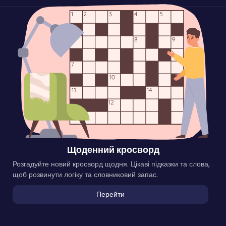
Щоденний кросворд
Розгадуйте новий кросворд щодня. Цікаві підказки та слова,
щоб розвинути логіку та словниковий запас.
Перейти