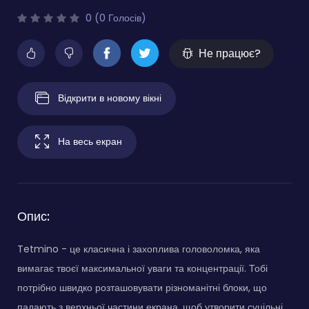
0 (0 Голосів)
Не працює?
Відкрити в новому вікні
На весь екран
Опис:
Tetmino - це класична і захоплива головоломка, яка
вимагає твоєї максимальної уваги та концентрації. Тобі
потрібно швидко розташовувати різноманітні блоки, що
падають з верхньої частини екрана, щоб утворити суцільні