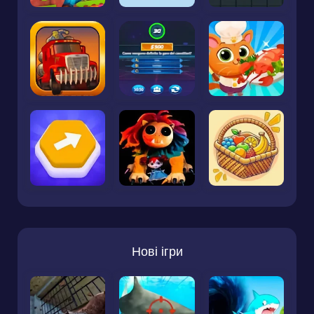
Нові ігри