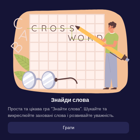
Знайди слова
Проста та цікава гра “Знайти слова”. Шукайте та
викреслюйте заховані слова і розвивайте уважність.
Грати