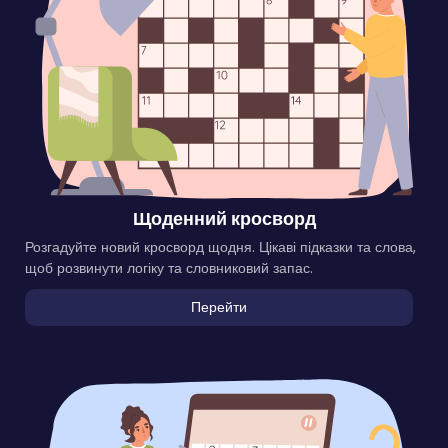
Щоденний кросворд
Розгадуйте новий кросворд щодня. Цікаві підказки та слова,
щоб розвинути логіку та словниковий запас.
Перейти