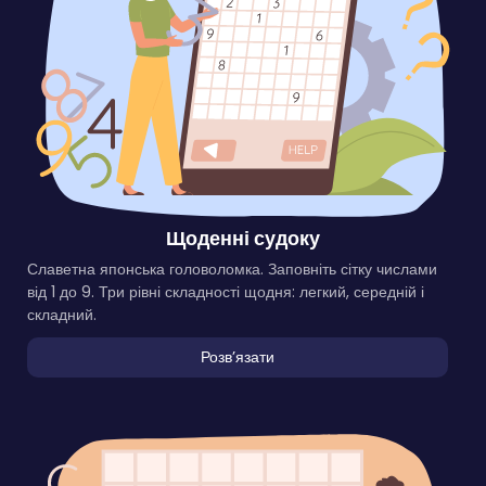
Щоденні судоку
Славетна японська головоломка. Заповніть сітку числами
від 1 до 9. Три рівні складності щодня: легкий, середній і
складний.
Розвʼязати