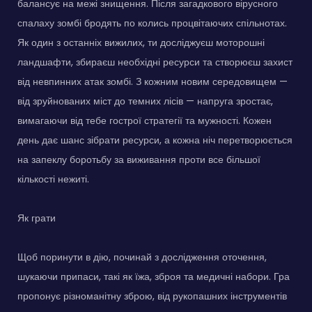
балансує на межі знищення. Після загадкового вірусного
спалаху зомбі бродять по колись процвітаючих спільнотах.
Як один з останніх вижилих, ти досліджуєш моторошні
ландшафти, збираєш необхідні ресурси та створюєш захист
від невпинних атак зомбі. З кожним новим середовищем —
від зруйнованих міст до темних лісів — напруга зростає,
вимагаючи від тебе гострої стратегії та мужності. Кожен
день дає шанс зібрати ресурси, а кожна ніч перетворюється
на запеклу боротьбу за виживання проти все більшої
кількості нежиті.
Як грати
Щоб поринути в дію, починай з дослідження оточення,
шукаючи припаси, такі як їжа, зброя та медичні набори. Гра
пропонує різноманітну зброю, від рукопашних інструментів