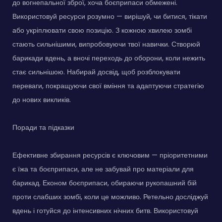
до вогнепальної зброї, хоча боєприпаси обмежені.
Використовуй ресурси розумно — вирішуй, чи битися, тікати
або укріплювати свою позицію. З кожною хвилею зомбі
стають сильнішими, випробовуючи твої навички. Створюй
барикади вдень, а вночі переходь до оборони, коли нежить
стає сильнішою. Набирай досвід, щоб розблокувати
переваги, покращуючи свої вміння та адаптуючи стратегію
до нових викликів.
Поради та підказки
Ефективне збирання ресурсів є ключовим — пріоритетними
є їжа та боєприпаси, але не забувай про матеріали для
барикад. Економ боєприпаси, обираючи рукопашний бій
проти слабших зомбі, коли це можливо. Ретельно досліджуй
вдень і готуйся до інтенсивних нічних битв. Використовуй