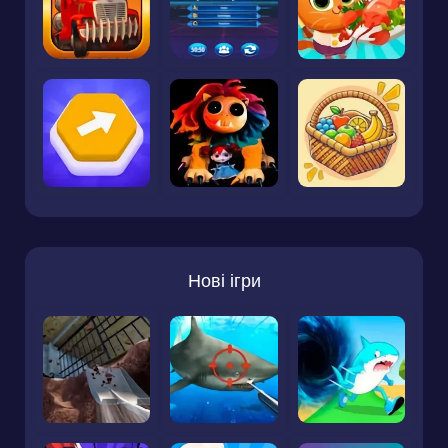
Нові ігри