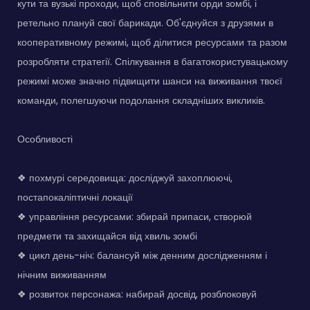
кути та вузькі проходи, щоб сповільнити орди зомбі, і
ретельно плануй свої барикади. Об'єднуйся з друзями в
кооперативному режимі, щоб ділитися ресурсами та разом
розробляти стратегії. Спілкування в багатокористувацькому
режимі може значно підвищити шанси на виживання твоєї
команди, полегшуючи подолання складніших викликів.
Особливості
❖ похмурі середовища: досліджуй захоплюючі,
постапокаліптичні локації
❖ управління ресурсами: збирай припаси, створюй
предмети та захищайся від хвиль зомбі
❖ цикл день-ніч: балансуй між денним дослідженням і
нічним виживанням
❖ розвиток персонажа: набирай досвід, розблоковуй