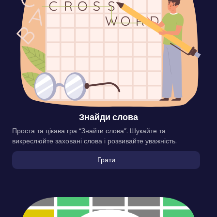
Знайди слова
Проста та цікава гра “Знайти слова”. Шукайте та
викреслюйте заховані слова і розвивайте уважність.
Грати