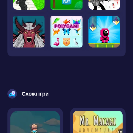
Схожі ігри