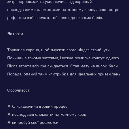
хитрі перешкоди та ухиляючись від ворогів. З
несподіваними елементами на кожному кроці, лише гострі
рефлекси забезпечать тобі шлях до високих балів.
Як грати
Торкнися екрана, щоб змусити свого ніндзя стрибнути.
Починай з трьома життями, і кожна помилка коштує одного.
Після втрати всіх гра скидається. Став мету на високі бали.
Порада: опануй таймінг стрибків для ідеальних приземлень.
Особливості
❖ блискавичний ігровий процес
❖ несподівані елементи на кожному кроці
❖ випробуй свої рефлекси