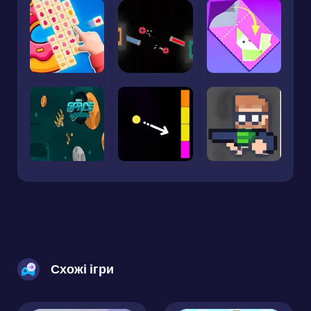
Схожі ігри