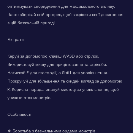
оптимізувати спорядження для максимального впливу.
Часто зберігай свій прогрес, щоб закріпити свої досягнення
в цій безжальній пригоді.
Як грати
Керуй за допомогою клавіш WASD або стрілок.
Використовуй мишу для прицілювання та стрільби.
Натискай E для взаємодії, а Shift для уповільнення.
Прокручуй для збільшення та скидай вигляд за допомогою
R. Корисна порада: опануй мистецтво уповільнення, щоб
уникати атак монстрів.
Особливості
❖ Боротьба з безжальними ордами монстрів