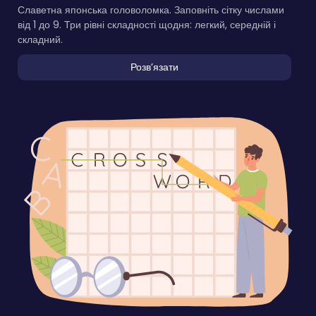
Славетна японська головоломка. Заповніть сітку числами
від 1 до 9. Три рівні складності щодня: легкий, середній і
складний.
Розвʼязати