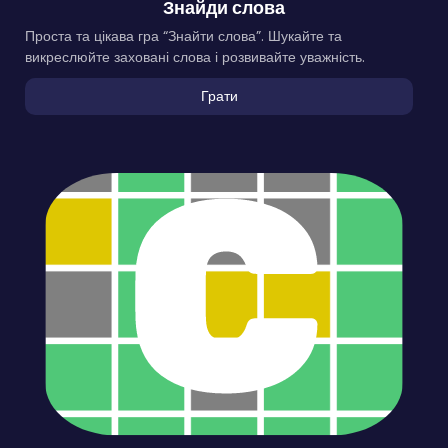
Знайди слова
Проста та цікава гра “Знайти слова”. Шукайте та
викреслюйте заховані слова і розвивайте уважність.
Грати