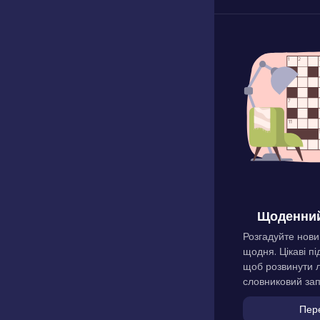
Щоденний
Розгадуйте нови
щодня. Цікаві пі
щоб розвинути л
словниковий зап
Пер