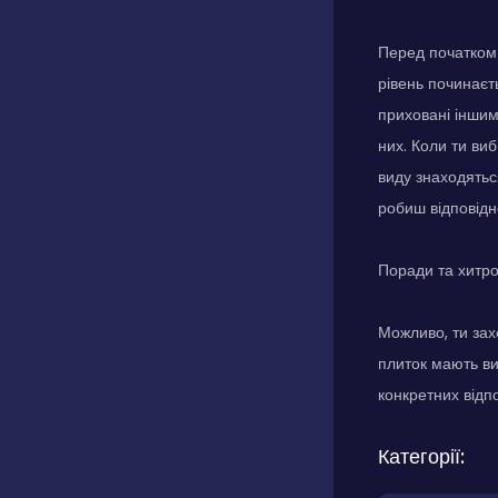
Перед початком 
рівень починаєть
приховані інши
них. Коли ти ви
виду знаходяться
робиш відповідно
Поради та хитр
Можливо, ти зах
плиток мають ви
конкретних відпо
Категорії: