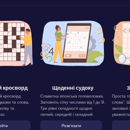
 кросворд
Щоденні судоку
З
й кросворд
Славетна японська головоломка.
Проста та
дказки та слова,
Заповніть сітку числами від 1 до 9.
слова”. 
огіку та
Три рівні складності щодня:
заховані 
ас.
легкий, середній і складний.
уважність
ейти
Розвʼязати