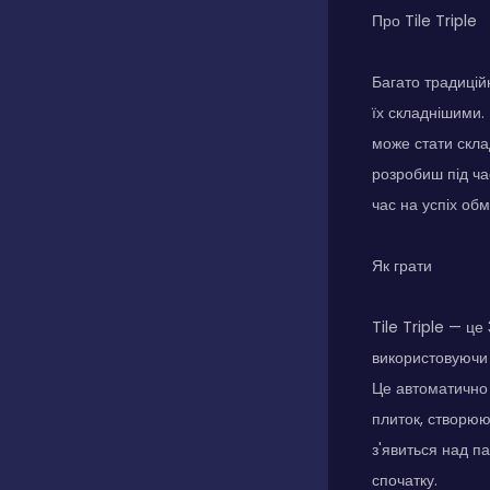
Про Tile Triple
Багато традицій
їх складнішими.
може стати склад
розробиш під час
час на успіх об
Як грати
Tile Triple — ц
використовуючи 
Це автоматично 
плиток, створюю
з'явиться над п
спочатку.