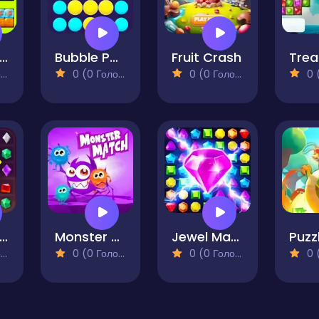
rest Adventure Match 3
Bubble Pop Balloons
Fruit Crash
)
0 (0 Голосів)
0 (0 Голосів)
0 (0
ewel Legend
Monster Match
Jewel Match 3
Puzz
)
0 (0 Голосів)
0 (0 Голосів)
0 (0