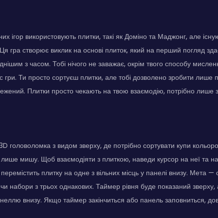
них ігор використовують плитки, такі як Доміно та Маджонг, але існу
 Ця гра створює виклик на основі плиток, який на перший погляд зд
нішим з часом. Тобі нічого не заважає, окрім твого способу мислення
 гри. Ти просто сортуєш плитки, але тобі дозволено зробити лише пе
межений. Плитки просто чекають на твою взаємодію, потрібно лише з
е 3D головоломка з видом зверху, де потрібно сортувати купи кольоро
лише мишу. Щоб взаємодіяти з плиткою, наведи курсор на неї та на
перемістить плитку на одне з вільних місць у панелі внизу. Мета — 
чи набори з трьох однакових. Таймер рівня буде показаний зверху, 
анеллю внизу. Якщо таймер закінчиться або панель заповниться, до