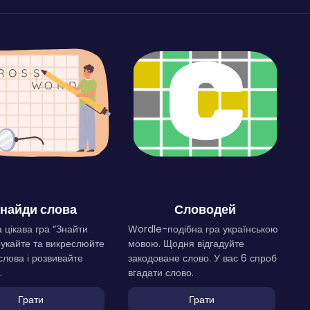
найди слова
Словодей
 цікава гра “Знайти
Wordle-подібна гра українською
Шукайте та викреслюйте
мовою. Щодня відгадуйте
слова і розвивайте
закодоване слово. У вас 6 спроб
.
вгадати слово.
Грати
Грати