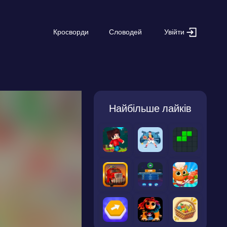
Увійти
Кросворди
Словодей
Найбільше лайків