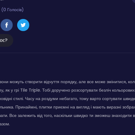
 (0 Голосів)
ює?
вони можуть створити відчуття порядку, але все може змінитися, кол
у, як у грі Tile Triple. Тобі доручено розсортувати безліч кольорових
повідні стилі. Часу на роздуми небагато, тому варто сортувати швид
льника. Принаймні, плитки приємні на вигляд і мають виразні зобр
ати. Все залежить від того, наскільки швидко ти зможеш знаходити в
азом.