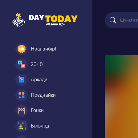
Наш вибір!
2048
Аркади
Поєднайки
Гонки
Більярд