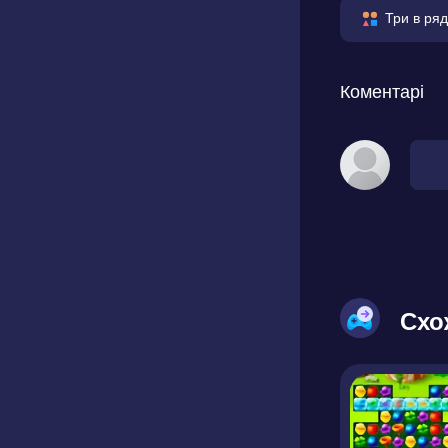
Три в ряд
Коментарі
Схо