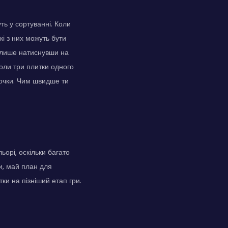
ть у сортуванні. Коли
кі з них можуть бути
 лише натиснувши на
Коли три плитки одного
і очки. Чим швидше ти
орі, оскільки багато
и, май план для
тки на пізніший етап гри.