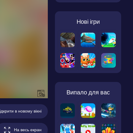
Нові ігри
Випало для вас
ідкрити в новому вікні
На весь екран