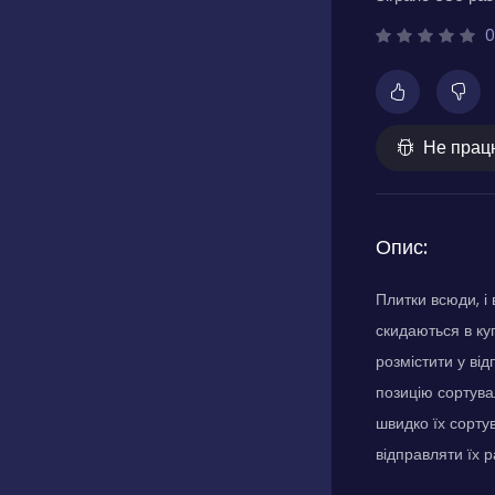
0
Не прац
Опис:
Плитки всюди, і 
скидаються в куп
розмістити у від
позицію сортува
швидко їх сортув
відправляти їх р