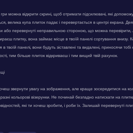
гри можна відкрити скрині, щоб отримати підсилювачі, які допоможу
ся, велика купа плиток падає і перевертається в центрі екрана. Дея
ми або перевернуті неправильною стороною, що можна перевірити,
бираєш плитку, вона займає місце в твоїй панелі сортування внизу. 
 в твоїй панелі, вони будуть зіставлені та видалені, приносячи тоб
сті, тим більше плиток відкриваєш і тим вищий твій рахунок.
ощі
очеш звернути увагу на зображення, але краще зосередитися на коль
разні кольорові візерунки. Не починай безладно натискати на плитк
відностей, які ти хочеш зробити, і роби їх. Залишай перевернуті пли