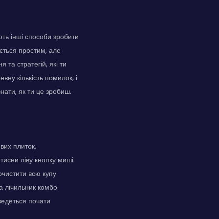
ють інші способи зробити
ається простим, але
 та стратегій, які ти
вну кількість помилок, і
нати, як ти це зробиш.
вих плиток,
тисни ліву кнопку миші.
очистити всю купу
а лічильник комбо
ведеться почати