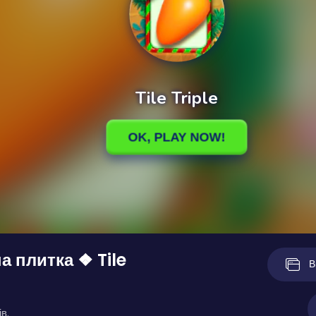
а плитка ❖ Tile
В
в.