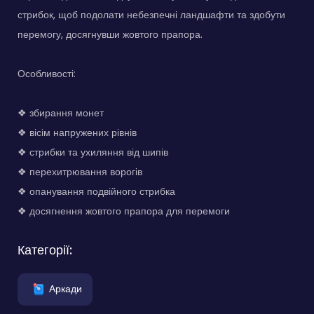
стрибок, щоб подолати небезпечні ландшафти та здобути
перемогу, досягнувши жовтого прапора.
Особливості:
❖ збирання монет
❖ вісім напружених рівнів
❖ стрибки та ухиляння від шипів
❖ перехитрювання ворогів
❖ опанування подвійного стрибка
❖ досягнення жовтого прапора для перемоги
Категорії:
Аркади