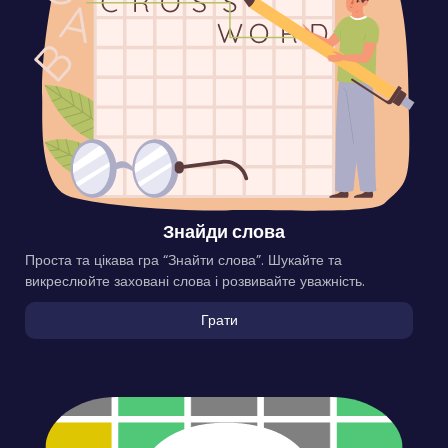
Знайди слова
Проста та цікава гра “Знайти слова”. Шукайте та
викреслюйте заховані слова і розвивайте уважність.
Грати