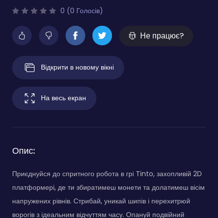
0 (0 Голосів)
Не працює?
Відкрити в новому вікні
На весь екран
Опис:
Приєднуйся до спритного робота в грі Tinto, захопливій 2D
платформері, де ти збиратимеш монети та долатимеш вісім
напружених рівнів. Стрибай, уникай шипів і перехитрюй
ворогів з ідеальним відчуттям часу. Опануй подвійний