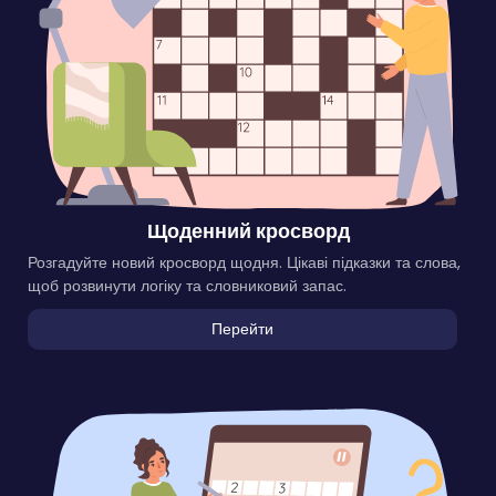
Щоденний кросворд
Розгадуйте новий кросворд щодня. Цікаві підказки та слова,
щоб розвинути логіку та словниковий запас.
Перейти