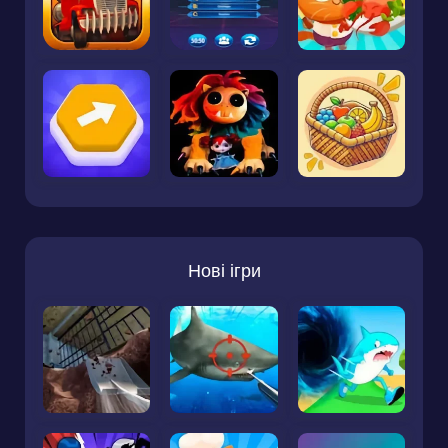
Нові ігри