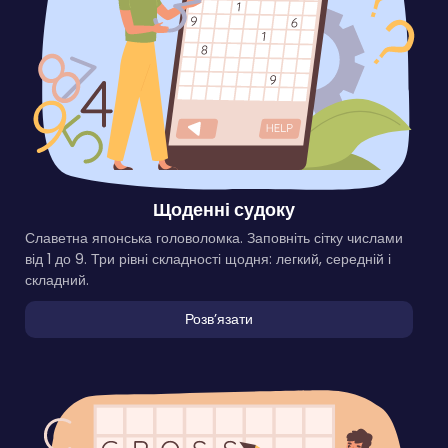
Щоденні судоку
Славетна японська головоломка. Заповніть сітку числами
від 1 до 9. Три рівні складності щодня: легкий, середній і
складний.
Розвʼязати