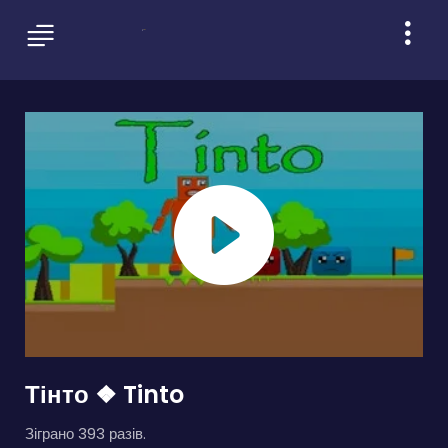
Тінто ❖ Tinto
Зіграно 393 разів.