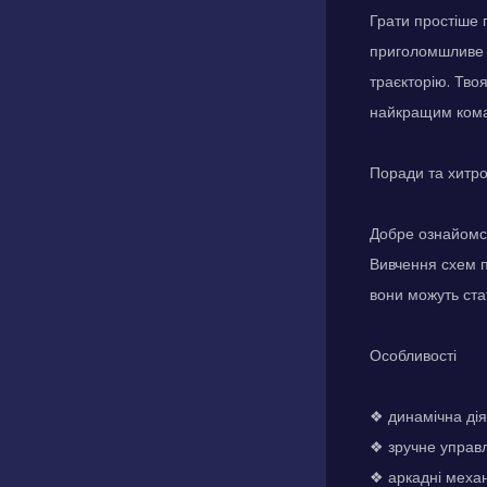
Грати простіше 
приголомшливе з
траєкторію. Тво
найкращим кома
Поради та хитр
Добре ознайомся
Вивчення схем п
вони можуть ста
Особливості
❖ динамічна дія
❖ зручне управл
❖ аркадні меха