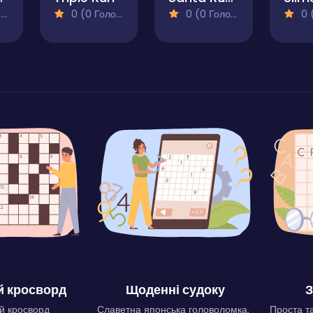
)
0 (0 Голосів)
0 (0 Голосів)
0 (0
 кросворд
Щоденні судоку
З
й кросворд
Славетна японська головоломка.
Проста та