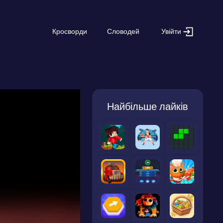
Увійти
Кросворди
Словодей
Найбільше лайків