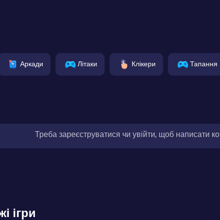
Аркади
Літаки
Клікери
Тапання
Треба зареєструватися чи увійти, щоб написати к
жі ігри