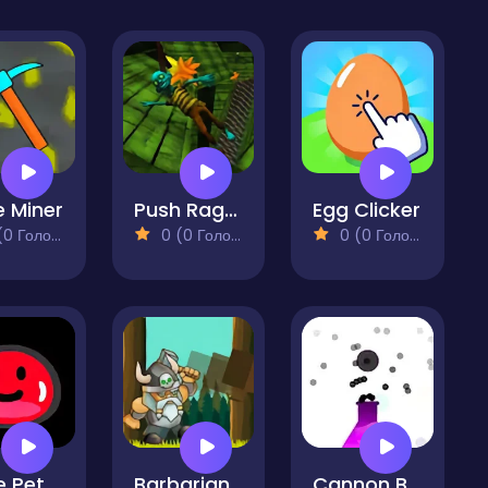
 Miner
Push Ragdoll Zombie
Egg Clicker
 Голосів)
0 (0 Голосів)
0 (0 Голосів)
e Pet
Barbarian Trunk
Cannon Balls