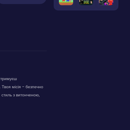
 отримуєш
 Твоя місія - безпечно
й стиль з витонченою,