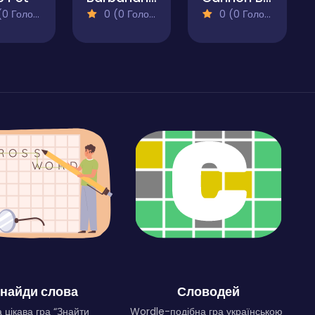
 Голосів)
0 (0 Голосів)
0 (0 Голосів)
найди слова
Словодей
 цікава гра “Знайти
Wordle-подібна гра українською