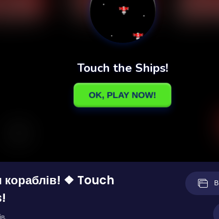
 кораблів! ❖ Touch
В
!
в.