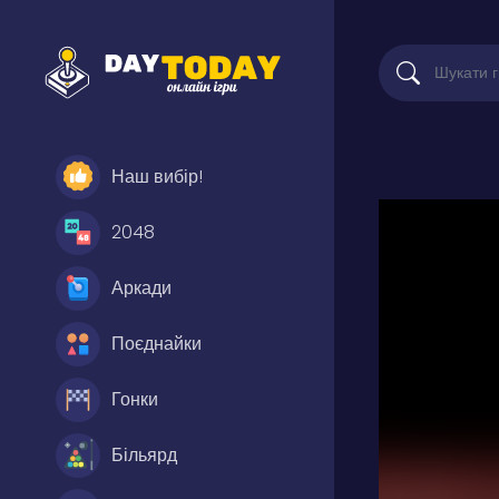
Наш вибір!
2048
Аркади
Поєднайки
Гонки
Більярд