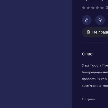
0
Не прац
Опис:
У грі Touch The
безпрецедентний
провести їх крі
космічною атмо
Як грати