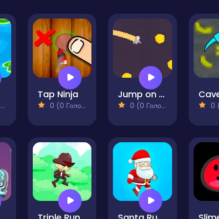
Tap Ninja
Jump on Jupiter
Cave
)
0 (0 Голосів)
0 (0 Голосів)
0 (0
Land
Triple Run
Santa Runner
Slim