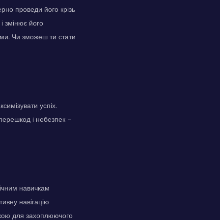
ерно проведи його крізь
і змінює його
ами. Чи зможеш ти стати
симізувати успіх.
перешкод і небезпек –
гічним навичкам
тивну навігацію
ікою для захоплюючого