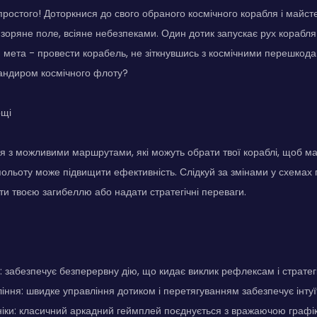
простого! Доторкнися до свого обраного космічного корабля і майст
оряне поле, всіяне небезпеками. Один дотик запускає рух корабля 
я мета - провести корабель, не зіткнувшись з космічними перешкод
ндиром космічного флоту?
ощі
 з можливими маршрутами, які можуть обрати твої кораблі, щоб мак
ольоту може підвищити ефективність. Слідкуй за змінами у схемах 
ти твоєю загибеллю або надати стратегічні переваги.
: забезпечує безперервну дію, що кидає виклик рефлексам і страте
іння: швидке управління дотиком і перетягуванням забезпечує інтуї
ніки: класичний аркадний геймплей поєднується з вражаючою граф