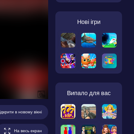
Нові ігри
Випало для вас
ідкрити в новому вікні
На весь екран