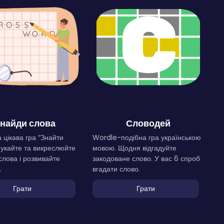
найди слова
Словодей
 цікава гра “Знайти
Wordle-подібна гра українською
Шукайте та викреслюйте
мовою. Щодня відгадуйте
слова і розвивайте
закодоване слово. У вас 6 спроб
.
вгадати слово.
Грати
Грати