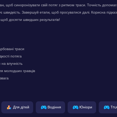
ан, щоб синхронізувати свій потяг з ритмом траси. Точність допом
ує швидкість. Завершуй етапи, щоб просуватися далі. Корисна підказ
щоб досягти швидших результатів!
рбовані траси
кості потяга
на влучність
ля молодших гравців
звага
Для дітей
Водіння
Юніори
Tru