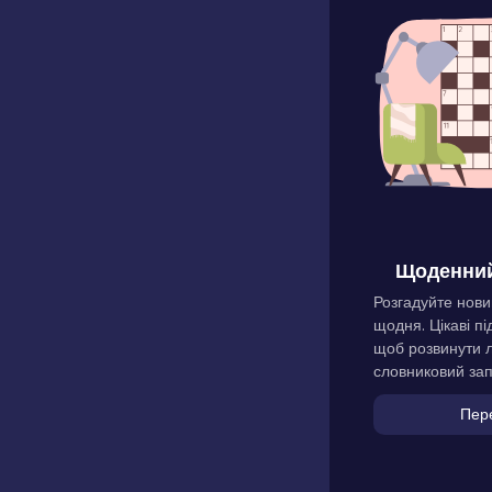
Щоденний
Розгадуйте нови
щодня. Цікаві пі
щоб розвинути л
словниковий зап
Пер