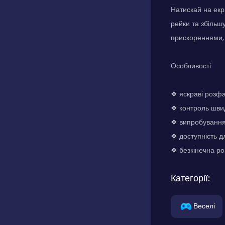
Натискай на екр
рейки та збільш
прискореннями, 
Особливості
❖ яскраві розфа
❖ контроль швид
❖ випробування 
❖ доступність д
❖ безкінечна ро
Категорії:
Веселі