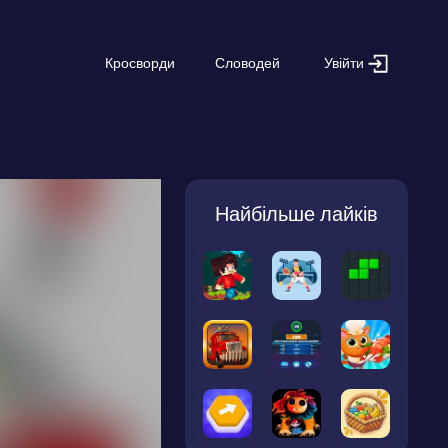
Увійти
Кросворди
Словодей
Найбільше лайків