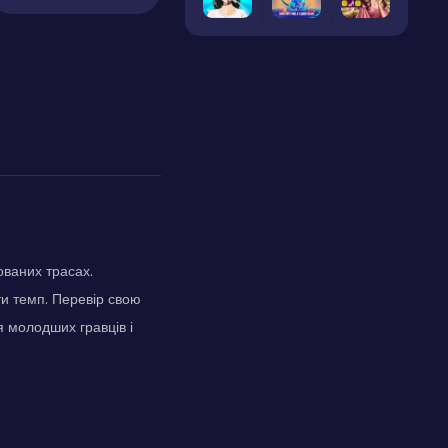
ованих трасах.
ти темп. Перевір свою
я молодших гравців і