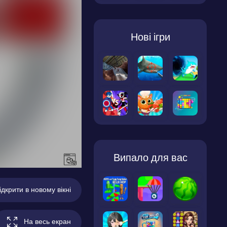
Нові ігри
Випало для вас
ідкрити в новому вікні
На весь екран