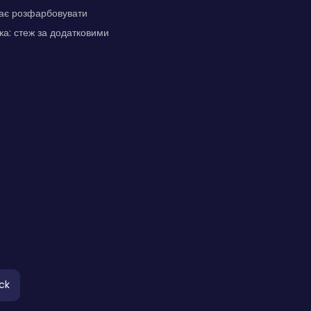
агає розфарбовувати
ка: стеж за додатковими
ck