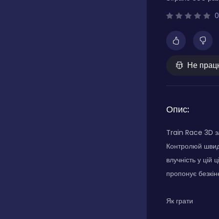
0
Не прац
Опис:
Train Race 3D з
Контролюй швидк
влучність у цій
пропонує безкін
Як грати