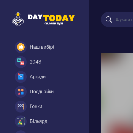
Наш вибір!
2048
Аркади
Поєднайки
Гонки
Більярд