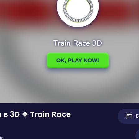
 в 3D ❖ Train Race
В
ів.