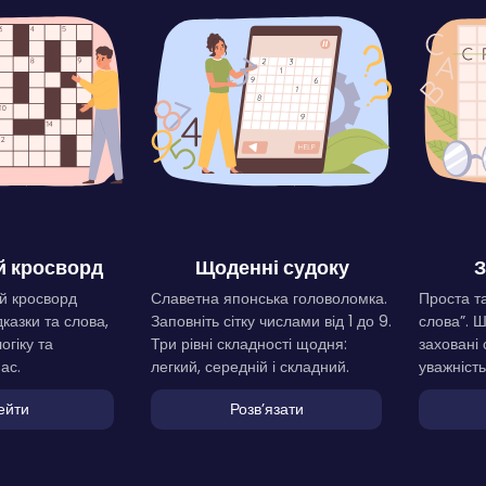
 кросворд
Щоденні судоку
З
й кросворд
Славетна японська головоломка.
Проста та
дказки та слова,
Заповніть сітку числами від 1 до 9.
слова”. 
огіку та
Три рівні складності щодня:
заховані 
ас.
легкий, середній і складний.
уважність
ейти
Розвʼязати