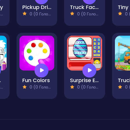
ey
Pickup Driver
Truck Factory for Kids
)
0 (0 Голосів)
0 (0 Голосів)
0 (0
s For Kids
Fun Colors
Surprise Eggs Vending Machine
)
0 (0 Голосів)
0 (0 Голосів)
0 (0