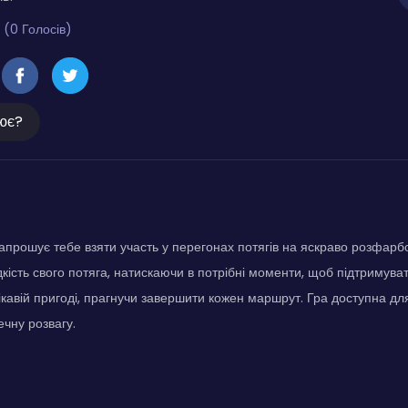
 (0 Голосів)
ює?
апрошує тебе взяти участь у перегонах потягів на яскраво розфарб
ість свого потяга, натискаючи в потрібні моменти, щоб підтримува
 цікавій пригоді, прагнучи завершити кожен маршрут. Гра доступна дл
ечну розвагу.