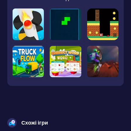
Схожі ігри