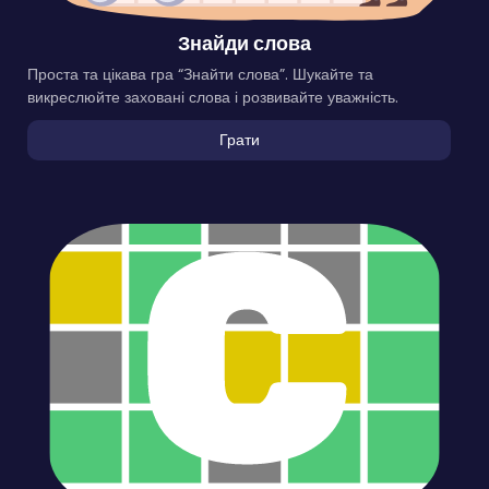
Знайди слова
Проста та цікава гра “Знайти слова”. Шукайте та
викреслюйте заховані слова і розвивайте уважність.
Грати