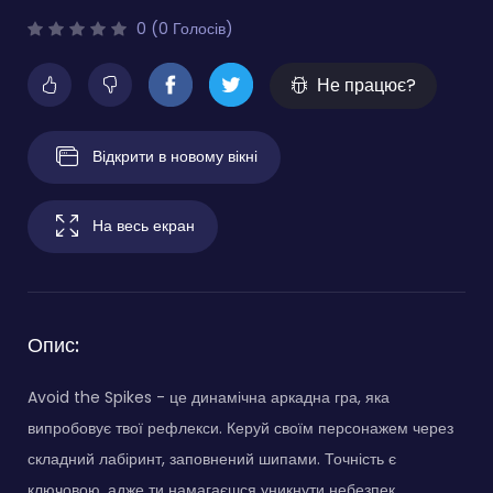
0 (0 Голосів)
Не працює?
Відкрити в новому вікні
На весь екран
Опис:
Avoid the Spikes - це динамічна аркадна гра, яка
випробовує твої рефлекси. Керуй своїм персонажем через
складний лабіринт, заповнений шипами. Точність є
ключовою, адже ти намагаєшся уникнути небезпек,