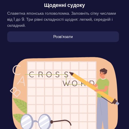
Щоденні судоку
Славетна японська головоломка. Заповніть сітку числами
від 1 до 9. Три рівні складності щодня: легкий, середній і
складний.
Розвʼязати