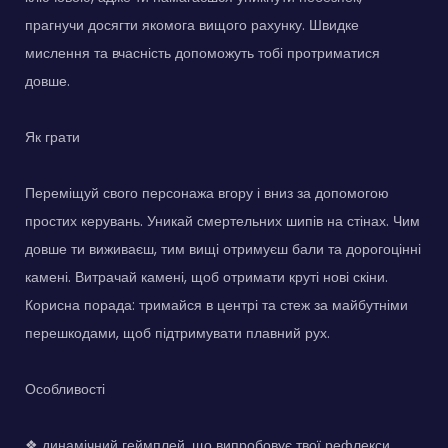
прагнучи досягти якомога вищого рахунку. Швидке
мислення та вчасність допоможуть тобі протриматися
довше.
Як грати
Переміщуй свого персонажа вгору і вниз за допомогою
простих керувань. Уникай смертельних шипів на стінах. Чим
довше ти виживаєш, тим вищі отримуєш бали та дорогоцінні
камені. Витрачай камені, щоб отримати круті нові скіни.
Корисна порада: тримайся в центрі та стеж за майбутніми
перешкодами, щоб підтримувати плавний рух.
Особливості
❖ динамічний геймплей, що випробовує твої рефлекси