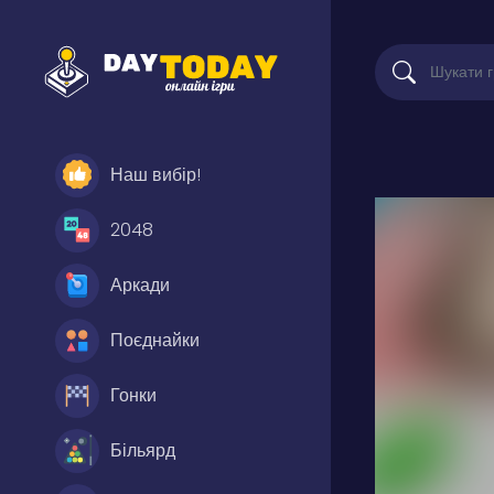
Наш вибір!
2048
Аркади
Поєднайки
Гонки
Більярд