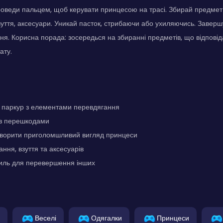
оведи пальцем, щоб керувати принцесою на трасі. Збирай предмети,
взуття, аксесуари. Уникай пасток, стрибаючи або ухиляючись. Заверш
ня. Корисна порада: зосередься на збиранні предметів, що відповіда
ату.
паркур з елементами перевдягання
 з перешкодами
творити приголомшливий вигляд принцеси
ння, взуття та аксесуарів
тиль для перевершення інших
Веселі
Одягалки
Принцеси