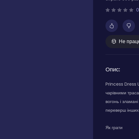
0
Не прац
Опис:
Princess Dress
чарівними траса
вогонь і зламан
переверш інших 
Як грати