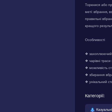
Торкнися або пр
меті: вбрання, 
правильні вбран
кращого результ
Особливості
❖ захоплюючий 
❖ чарівні траси
❖ можливість с
❖ збирання вбра
❖ унікальний с
Категорії:
Казуальні