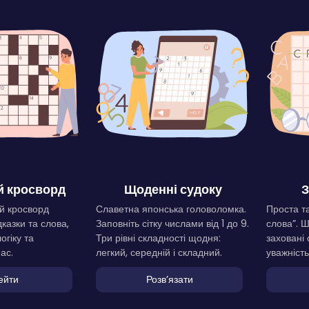
 кросворд
Щоденні судоку
З
й кросворд
Славетна японська головоломка.
Проста та
дказки та слова,
Заповніть сітку числами від 1 до 9.
слова”. 
огіку та
Три рівні складності щодня:
заховані 
ас.
легкий, середній і складний.
уважність
ейти
Розвʼязати