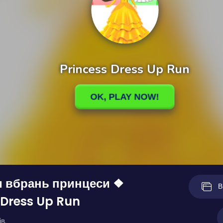
и вбрань принцеси ❖
В
 Dress Up Run
в.