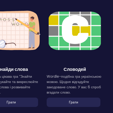
найди слова
Словодей
 цікава гра “Знайти
Wordle-подібна гра українською
Шукайте та викреслюйте
мовою. Щодня відгадуйте
слова і розвивайте
закодоване слово. У вас 6 спроб
.
вгадати слово.
Грати
Грати