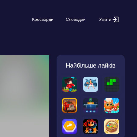
Увійти
Кросворди
Словодей
Найбільше лайків