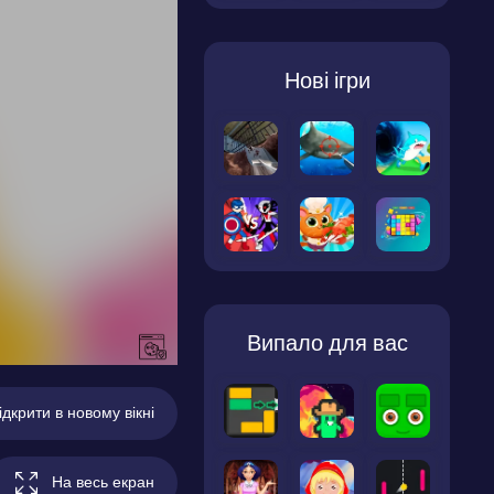
Нові ігри
Випало для вас
ідкрити в новому вікні
На весь екран