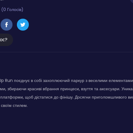
 (0 Голосів)
ює?
 Up Run поєднує в собі захоплюючий паркур з веселими елементам
ми, збираючи красиві вбрання принцеси, взуття та аксесуари. Уника
і платформи, щоб дістатися до фінішу. Досягни приголомшливого ви
своїм стилем.