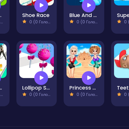
m Change Race
Shoe Race
Blue And Red Man
)
0 (0 Голосів)
0 (0 Голосів)
0 (0
arrior Run
Lollipop Stack Run
Princess Summer Sand Castle
)
0 (0 Голосів)
0 (0 Голосів)
0 (0