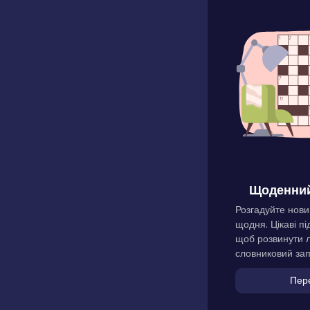
Щоденний
Розгадуйте нови
щодня. Цікаві пі
щоб розвинути л
словниковий зап
Пер