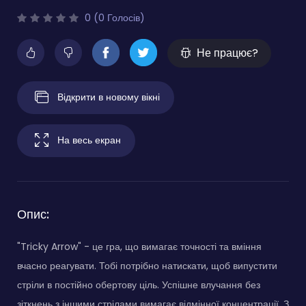
0 (0 Голосів)
Не працює?
Відкрити в новому вікні
На весь екран
Опис:
"Tricky Arrow" - це гра, що вимагає точності та вміння
вчасно реагувати. Тобі потрібно натискати, щоб випустити
стріли в постійно обертову ціль. Успішне влучання без
зіткнень з іншими стрілами вимагає відмінної концентрації. З