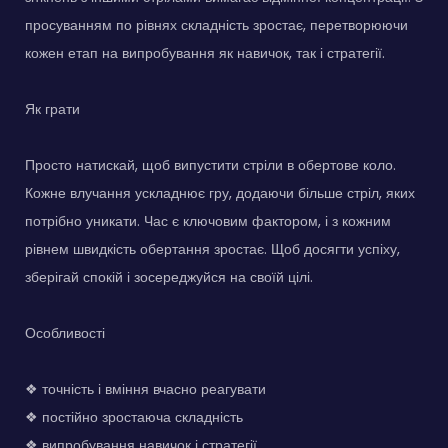
просуванням по рівнях складність зростає, перетворюючи
кожен етап на випробування як навичок, так і стратегії.
Як грати
Просто натискай, щоб випустити стріли в обертове коло.
Кожне влучання ускладнює гру, додаючи більше стріл, яких
потрібно уникати. Час є ключовим фактором, і з кожним
рівнем швидкість обертання зростає. Щоб досягти успіху,
зберігай спокій і зосереджуйся на своїй цілі.
Особливості
❖ точність і вміння вчасно реагувати
❖ постійно зростаюча складність
❖ випробування навичок і стратегії