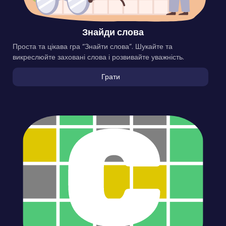
Знайди слова
Проста та цікава гра “Знайти слова”. Шукайте та
викреслюйте заховані слова і розвивайте уважність.
Грати