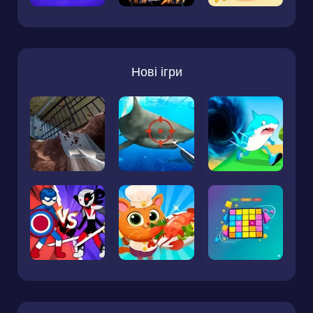
Нові ігри