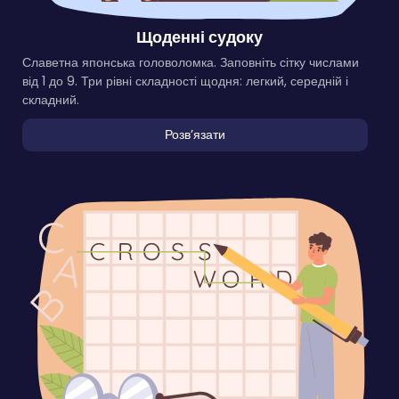
Щоденні судоку
Славетна японська головоломка. Заповніть сітку числами
від 1 до 9. Три рівні складності щодня: легкий, середній і
складний.
Розвʼязати