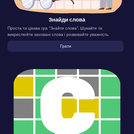
Знайди слова
Проста та цікава гра “Знайти слова”. Шукайте та
викреслюйте заховані слова і розвивайте уважність.
Грати