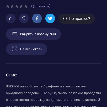
0 (0 Голосів)
Не працює?
Відкрити в новому вікні
На весь екран
Опис:
Balance випробовує твої рефлекси в захопливому
аркадному середовищі. Керуй кулькою, безпечно проводячи
її через каскад перешкод за допомогою точних натискань. З
просуванням вперед, темп гри прискорюється, вимагаючи