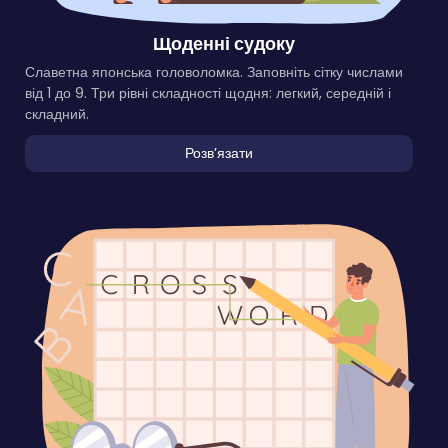
Щоденні судоку
Славетна японська головоломка. Заповніть сітку числами
від 1 до 9. Три рівні складності щодня: легкий, середній і
складний.
Розвʼязати