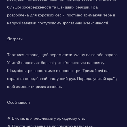
більшої зосередженості та швидших реакцій. Гра
розроблена для коротких сесій, постійно тримаючи тебе в
напрузі завдяки поступовому зростанню інтенсивності.
Як грати
Торкнися екрана, щоб перемістити кульку вліво або вправо.
Уникай падаючих бар'єрів, які з'являються на шляху.
Швидкість гри зростатиме в процесі гри. Тримай очі на
екрані та передбачай наступний рух. Порада: уникай країв,
щоб зменшити ризик зіткнень.
Особливості
❖ Виклик для рефлексів у аркадному стилі
❖ Просте керування за допомогою натискань