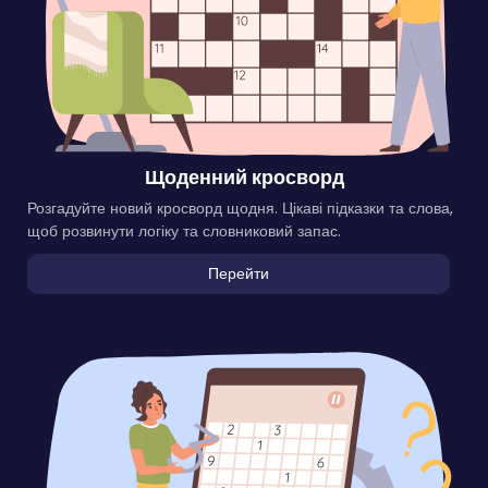
Щоденний кросворд
Розгадуйте новий кросворд щодня. Цікаві підказки та слова,
щоб розвинути логіку та словниковий запас.
Перейти