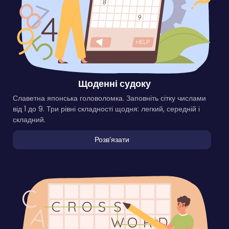
Щоденні судоку
Славетна японська головоломка. Заповніть сітку числами
від 1 до 9. Три рівні складності щодня: легкий, середній і
складний.
Розвʼязати