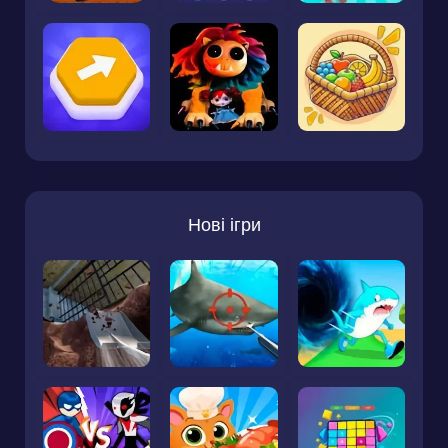
Нові ігри