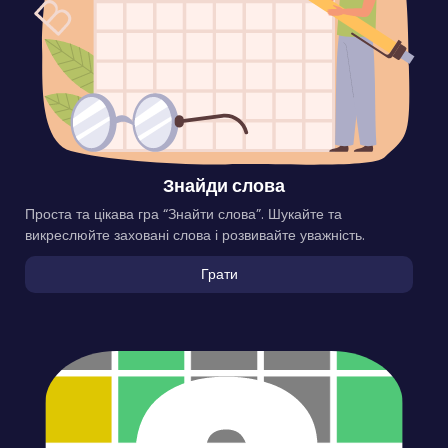
Знайди слова
Проста та цікава гра “Знайти слова”. Шукайте та
викреслюйте заховані слова і розвивайте уважність.
Грати