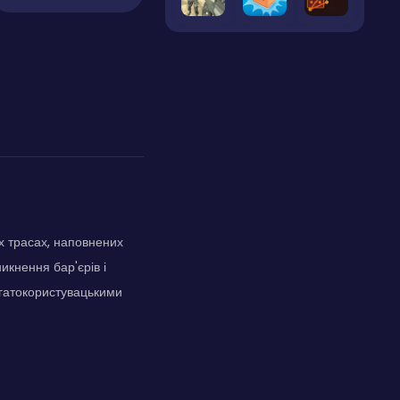
х трасах, наповнених
кнення бар'єрів і
гатокористувацькими