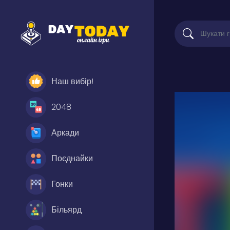
Наш вибір!
2048
Аркади
Поєднайки
Гонки
Більярд