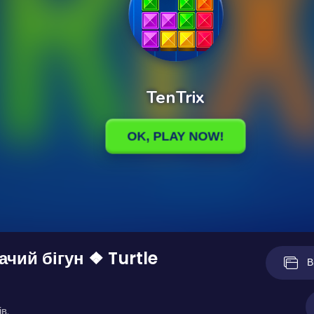
чий бігун ❖ Turtle
В
в.