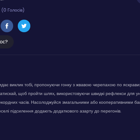
 (0 Голосів)
ює?
идає виклик тобі, пропонуючи гонку з жвавою черепахою по яскрави
тискай, щоб пройти шлях, використовуючи швидкі рефлекси для уни
екордних часів. Насолоджуйся змагальними або кооперативними ба
селі підсилення додають додаткового азарту до перегонів.