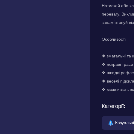
Натискай або к
перевагу. Викли
запам'ятовуй ві
Особливості
❖ змагальні та 
❖ яскраві траси
❖ швидкі рефлек
❖ веселі підсил
❖ можливість вс
Категорії:
Казуальні