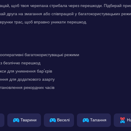
лацай, щоб твоя черепаха стрибала через перешкоди. Підбирай при
кай друга на змагання або співпрацюй у багатокористувацьких реж
зерунки трас, щоб вправно уникати перешкод.
кооперативні багатокористувацькі режими
 з безліччю перешкод
си для уникнення бар'єрів
ення для додаткового азарту
тановлення рекордних часів
Тварини
Веселі
Тапання
На