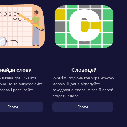
найди слова
Словодей
 цікава гра “Знайти
Wordle-подібна гра українською
Шукайте та викреслюйте
мовою. Щодня відгадуйте
слова і розвивайте
закодоване слово. У вас 6 спроб
.
вгадати слово.
Грати
Грати