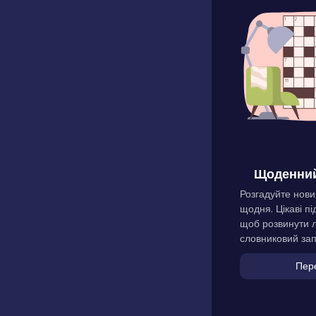
Щоденний
Розгадуйте нови
щодня. Цікаві пі
щоб розвинути л
словниковий зап
Пер