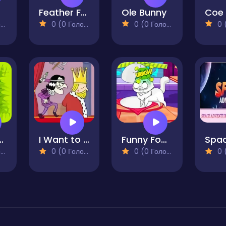
Feather Feast
Ole Bunny
)
0 (0 Голосів)
0 (0 Голосів)
0 (0
and Seeking
I Want to Be King
Funny Food Duel
)
0 (0 Голосів)
0 (0 Голосів)
0 (0