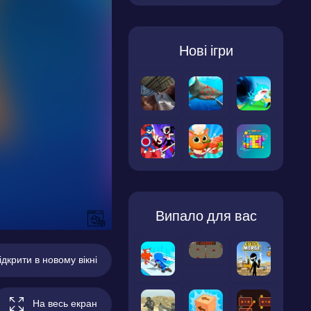
Нові ігри
Випало для вас
ідкрити в новому вікні
На весь екран