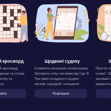
 кросворд
Щоденні судоку
З
й кросворд
Славетна японська головоломка.
Проста та
дказки та слова,
Заповніть сітку числами від 1 до 9.
слова”. 
огіку та
Три рівні складності щодня:
заховані 
ас.
легкий, середній і складний.
уважність
ейти
Розвʼязати