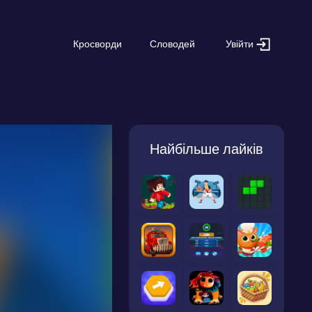
Увійти
Кросворди
Словодей
Найбільше лайків