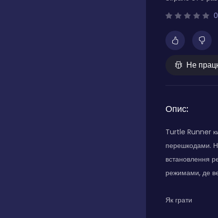
0
Не прац
Опис:
Turtle Runner к
перешкодами. На
встановлення р
режимами, де ве
Як грати