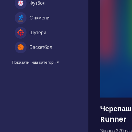
Футбол
Стікмени
Шутери
Баскетбол
Показати інші категорії ▾
Черепаша
Runner
Зіграно 379 разі