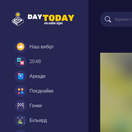
Наш вибір!
2048
Аркади
Поєднайки
Гонки
Більярд