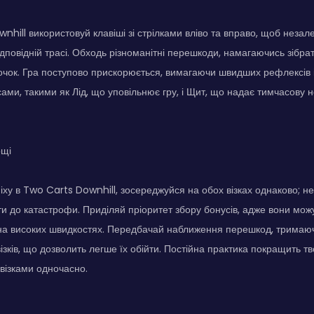
nhill використовуй клавіші зі стрілками вліво та вправо, щоб неза
відповідній трасі. Обходь різноманітні перешкоди, намагаючись зібр
чок. Гра поступово прискорюється, вимагаючи швидших рефлексів і
сами, такими як Лід, що уповільнює гру, і Щит, що надає тимчасову 
ощі
іху в Two Carts Downhill, зосереджуйся на обох візках однаково; 
и до катастрофи. Приділяй пріоритет збору бонусів, адже вони мо
на високих швидкостях. Передбачай наближення перешкод, тримаюч
ізків, що дозволить легше їх обійти. Постійна практика покращить тв
візками одночасно.