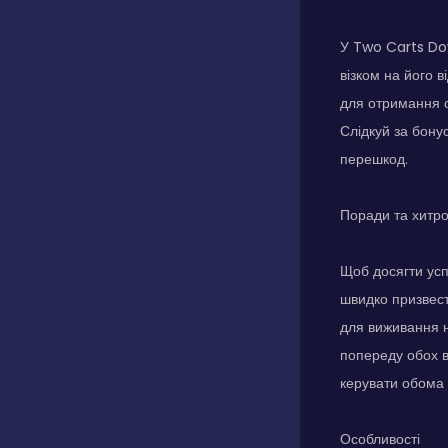
У Two Carts Dow
візком на його 
для отримання о
Слідкуй за бону
перешкод.
Поради та хитр
Щоб досягти усп
швидко призвест
для виживання 
попереду обох в
керувати обома 
Особливості