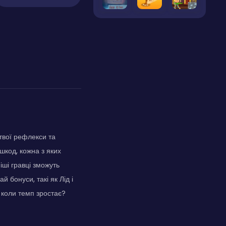
 твої рефлекси та
шкод, кожна з яких
іші гравці зможуть
 бонуси, такі як Лід і
 коли темп зростає?