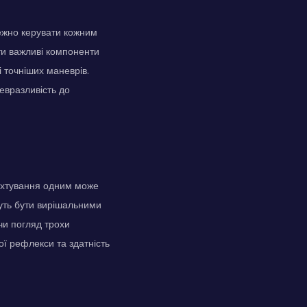
лежно керувати кожним
ати важливі компоненти
 точніших маневрів.
невразливість до
нехтування одним може
жуть бути вирішальними
и погляд трохи
ої рефлекси та здатність