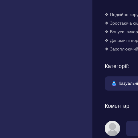
❖ Подвійне керу
❖ Зростаюча скл
❖ Бонуси: викор
❖ Динамічні пер
❖ Захоплюючий 
Категорії:
Казуальні
Коментарі