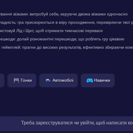
вання візками: випробуй себе, керуючи двома візками одночасно
адність: гра прискорюється в міру проходження, перевіряючи твої
истовуй Лід і Щит, щоб отримати тимчасові переваги
ешкоди: долай різноманітні перешкоди, що роблять гру цікавою
геймплей: прагни до високих результатів, ефективно збираючи ко
Гонки
Автомобілі
Навички
Треба зареєструватися чи увійти, щоб написати к