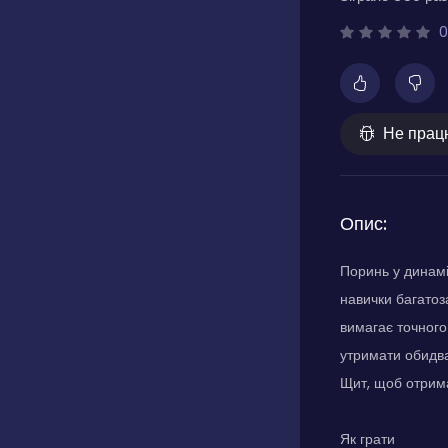
0
Не прац
Опис:
Поринь у динамі
навички багатоз
вимагає точного
утримати обидва 
Щит, щоб отрима
Як грати