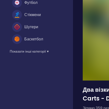
Футбол
Стікмени
Шутери
Баскетбол
Показати інші категорії ▾
Два візк
Carts - 
Зіграно 359 раз