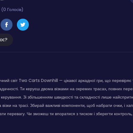
 (0 Голосів)
ює?
чний світ Two Carts Downhill — цікавої аркадної гри, що перевіряє
адачності. Ти керуєш двома візками на окремих трасах, повних пере
 керування. Зі збільшенням швидкості та складності лише найспритн
візки на трасі. Збирай важливі компоненти, щоб набрати очки, і хапай
ти перевагу. Чи зможеш ти впоратися з тиском і зберегти контроль,