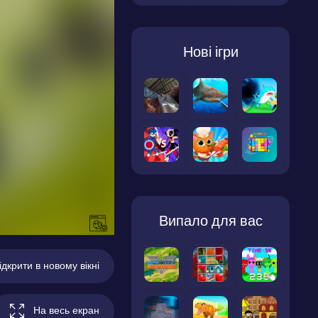
Нові ігри
Випало для вас
ідкрити в новому вікні
На весь екран