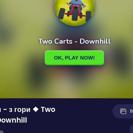
и - з гори ❖ Two
В
Downhill
ів.