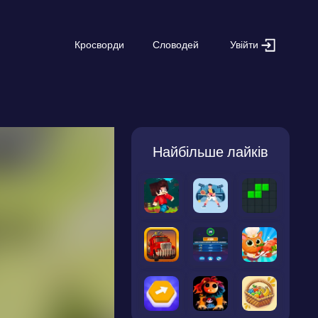
Увійти
Кросворди
Словодей
Найбільше лайків