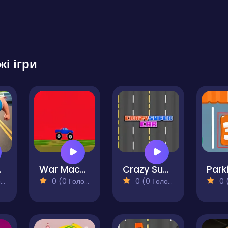
жі ігри
Man
War Machine
Crazy Super Car
)
0 (0 Голосів)
0 (0 Голосів)
0 (0