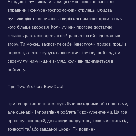
Як один із лучників, ти захищатимеш свою позицію як
вправний і конкурентоспроможний стрілець. Обидва
лучники діють одночасно, і вирішальним фактором є те, у
кого більше здоров'я. Коли лучник програє достатню
кількість разів, він втрачає свій ранг, а інший піднімається
вгору. Ти можеш захистити себе, інвестуючи призові гроші з
перемог, а також купувати косметичні зміни, щоб надати
своєму лучнику інший вигляд, коли він піднімається в
рейтингу.
Про Two Archers Bow Duel
Ігри на протистояння можуть бути складними або простими,
але сценарій і управління роблять їх конкурентними. Ця гра
пропонує сценарій, де завжди напружено, і все залежить від
точності та/або завданої шкоди. Ти повинен