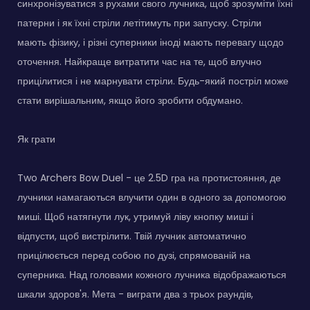
синхронізуватися з рухами свого лучника, щоб зрозуміти їхні
патерни і як їхні стріли летітимуть при запуску. Стріли
мають фізику, і різні суперники іноді мають перевагу щодо
оточення. Найкраще витратити час на те, щоб влучно
прицілитися і не марнувати стріли. Будь-який постріл може
стати вирішальним, якщо його зробити обдумано.
Як грати
Two Archers Bow Duel - це 2.5D гра на протистояння, де
лучники намагаються влучити один в одного за допомогою
миші. Щоб натягнути лук, утримуй ліву кнопку миші і
відпусти, щоб вистрілити. Твій лучник автоматично
прицілюється перед собою по дузі, спрямованій на
суперника. Над головами кожного лучника відображаються
шкали здоров'я. Мета - виграти два з трьох раундів,