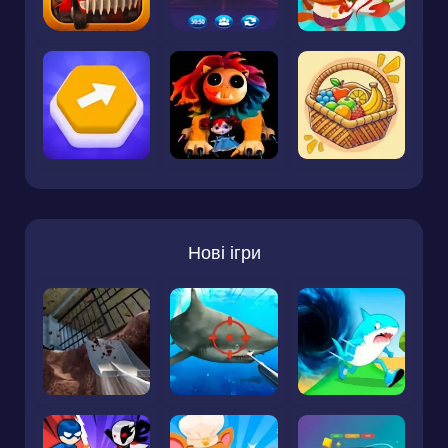
Нові ігри