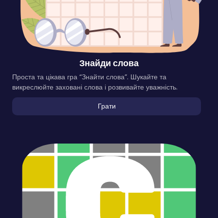
Знайди слова
Проста та цікава гра “Знайти слова”. Шукайте та
викреслюйте заховані слова і розвивайте уважність.
Грати