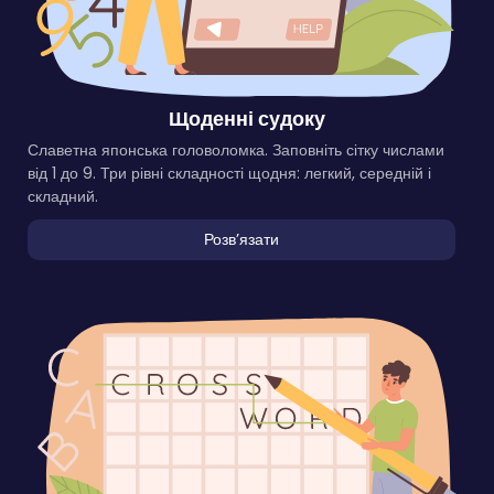
Щоденні судоку
Славетна японська головоломка. Заповніть сітку числами
від 1 до 9. Три рівні складності щодня: легкий, середній і
складний.
Розвʼязати