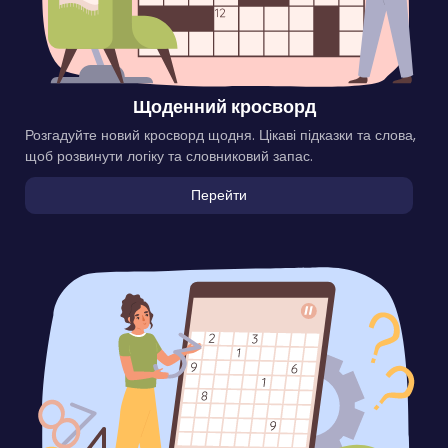
Щоденний кросворд
Розгадуйте новий кросворд щодня. Цікаві підказки та слова,
щоб розвинути логіку та словниковий запас.
Перейти