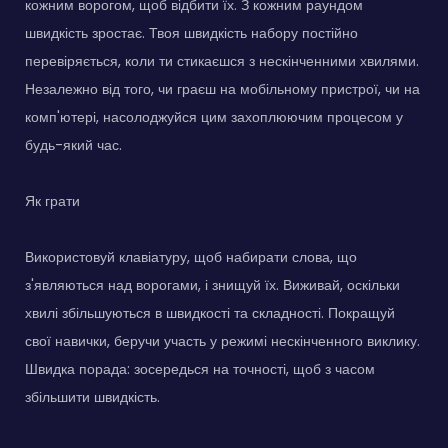
кожним ворогом, щоб відбити їх. З кожним раундом
швидкість зростає. Твоя швидкість набору постійно
перевіряється, коли ти стикаєшся з нескінченними хвилями.
Незалежно від того, чи граєш на мобільному пристрої, чи на
комп'ютері, насолоджуйся цим захоплюючим процесом у
будь-який час.
Як грати
Використовуй клавіатуру, щоб набирати слова, що
з'являються над ворогами, і знищуй їх. Виживай, оскільки
хвилі збільшуються в швидкості та складності. Покращуй
свої навички, беручи участь у режимі нескінченного виклику.
Швидка порада: зосередься на точності, щоб з часом
збільшити швидкість.