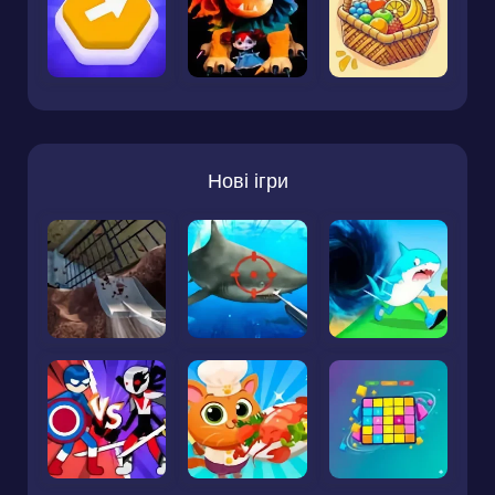
Нові ігри