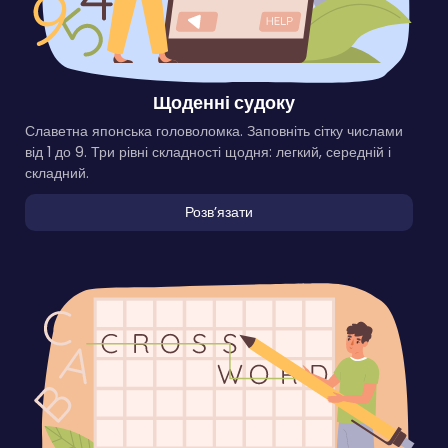
Щоденні судоку
Славетна японська головоломка. Заповніть сітку числами
від 1 до 9. Три рівні складності щодня: легкий, середній і
складний.
Розвʼязати