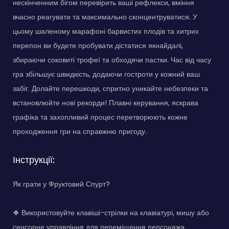
нескінченним бігом перевірить ваші рефлекси, вміння
вчасно реагувати та максимально сконцентруватися. У
цьому шаленому марафоні барвистих плодів та хитрих
перепон ви будете пробувати дістатися якнайдалі,
збираючи соковиті трофеї та обходячи пастки. Час від часу
гра збільшує швидкість, додаючи гостроти у кожний ваш
забіг. Долайте перешкоди, спритно уникайте небезпеки та
встановлюйте нові рекорди! Плавні керування, яскрава
графіка та захопливий процес перетворюють кожне
проходження гри на справжню пригоду.
Інструкції:
Як грати у Фруктовий Спурт?
❖ Використовуйте клавіші-стрілки на клавіатурі, мишу або
сенсорне управління для переміщення персонажа.