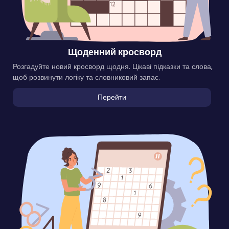
Щоденний кросворд
Розгадуйте новий кросворд щодня. Цікаві підказки та слова,
щоб розвинути логіку та словниковий запас.
Перейти