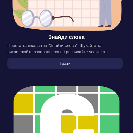
Знайди слова
Проста та цікава гра “Знайти слова”. Шукайте та
викреслюйте заховані слова і розвивайте уважність.
Грати