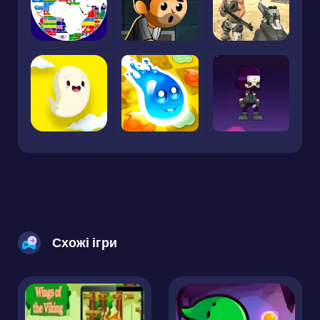
Схожі ігри