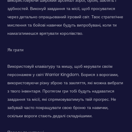
використовуючи широкий арсенал зброї, броні, заклять і
здібностей. Виконуй завдання та місії, щоб просуватися
через детально опрацьований ігровий світ. Твоє стратегічне
мислення та бойові навички будуть випробувані, коли ти
намагатимешся врятувати королівство.
Як грати
Використовуй клавіатуру та мишу, щоб керувати своїм
персонажем у світі Warrior Kingdom. Борися з ворогами,
використовуючи різну зброю та закляття, які можна вибрати
з твого інвентаря. Протягом гри тобі будуть надаватися
завдання та місії, які спрямовуватимуть твій прогрес. Не
забувай часто покращувати свою броню та навички,
оскільки вороги стають дедалі складнішими.