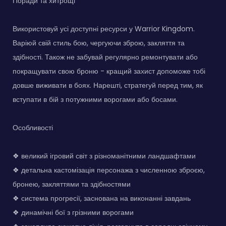
Поради та хитрощі
Використовуй усі доступні ресурси у Warrior Kingdom.
Варіюй свій стиль бою, чергуючи зброю, закляття та
здібності. Також не забувай регулярно ремонтувати або
покращувати свою броню - кращий захист допоможе тобі
довше виживати в боях. Нарешті, стратегуй перед тим, як
вступати в бій з потужними ворогами або босами.
Особливості
❖ великий ігровий світ з різноманітними ландшафтами
❖ детальна кастомізація персонажа з численною зброєю,
бронею, закляттями та здібностями
❖ система прогресії, заснована на виконанні завдань
❖ динамічні бої з грізними ворогами