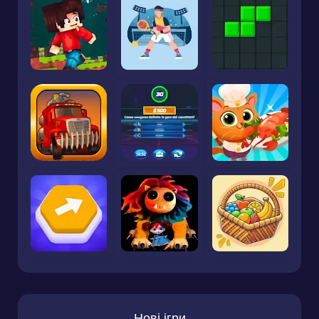
Нові ігри